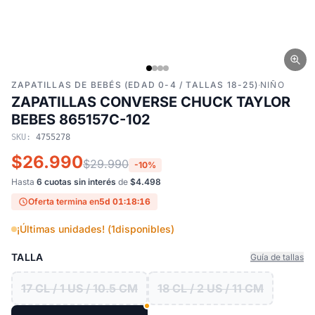
ZAPATILLAS DE BEBÉS (EDAD 0-4 / TALLAS 18-25)
·
NIÑO
ZAPATILLAS CONVERSE CHUCK TAYLOR
BEBES 865157C-102
SKU:
4755278
$26.990
$29.990
-10%
Hasta
6 cuotas sin interés
de
$4.498
Oferta termina en
5d 01:18:15
¡Últimas unidades! (
1
disponibles)
TALLA
Guía de tallas
17 CL / 1 US / 10.5 CM
18 CL / 2 US / 11 CM