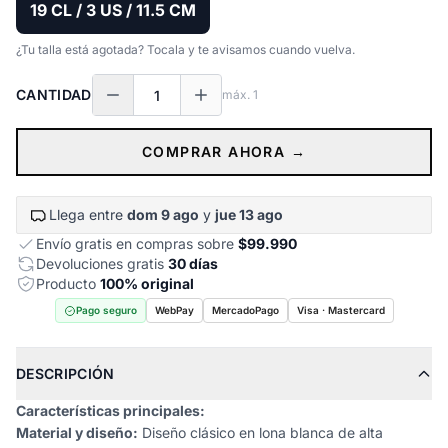
19 CL / 3 US / 11.5 CM
¿Tu talla está agotada? Tocala y te avisamos cuando vuelva.
CANTIDAD
máx.
1
COMPRAR AHORA →
Llega entre
dom 9 ago
y
jue 13 ago
Envío gratis en compras sobre
$99.990
Devoluciones gratis
30 días
Producto
100% original
Pago seguro
WebPay
MercadoPago
Visa · Mastercard
DESCRIPCIÓN
Características principales:
Material y diseño:
Diseño clásico en lona blanca de alta