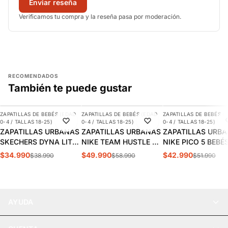
Enviar reseña
Verificamos tu compra y la reseña pasa por moderación.
RECOMENDADOS
También te puede gustar
AGREGAR
AGREGAR
AGREGAR
ZAPATILLAS DE BEBÉS (EDAD
ZAPATILLAS DE BEBÉS (EDAD
ZAPATILLAS DE BEBÉS (
-10%
-15%
-17%
0-4 / TALLAS 18-25)
0-4 / TALLAS 18-25)
0-4 / TALLAS 18-25)
ZAPATILLAS URBANAS
ZAPATILLAS URBANAS
ZAPATILLAS URB
SKECHERS DYNA LITE
NIKE TEAM HUSTLE D
NIKE PICO 5 BEBÉS
BEBÉS | 403904N-
10 LIL BEBÉS |
AR4162-100
$34.990
$49.990
$42.990
$38.990
$58.990
$51.990
BKRY
DQ0665-300
AYUDA