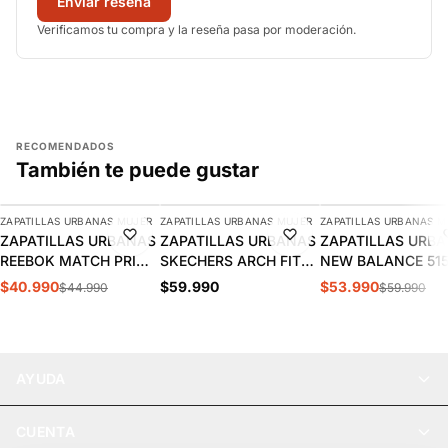
Enviar reseña
Verificamos tu compra y la reseña pasa por moderación.
RECOMENDADOS
También te puede gustar
AGREGAR
AGREGAR
AGREGAR
ZAPATILLAS URBANAS MUJER
ZAPATILLAS URBANAS MUJER
ZAPATILLAS URBANAS M
-9%
-10%
ZAPATILLAS URBANAS
ZAPATILLAS URBANAS
ZAPATILLAS URB
REEBOK MATCH PRIME
SKECHERS ARCH FIT
NEW BALANCE 51
V2 MUJER | 100261905
2.0 MUJER | 150051-
MUJER | WL515W
$40.990
$59.990
$53.990
$44.990
$59.990
BKMT
AYUDA
CUENTA