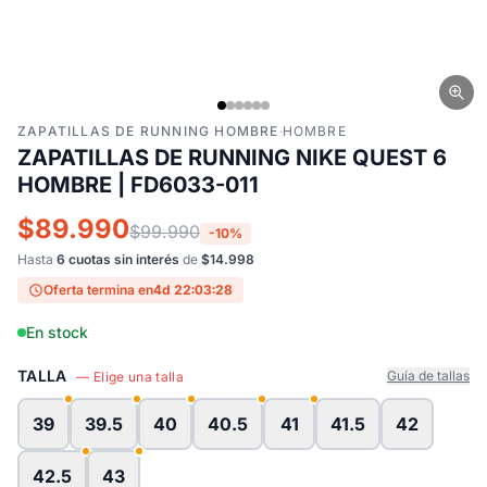
ZAPATILLAS DE RUNNING HOMBRE
·
HOMBRE
ZAPATILLAS DE RUNNING NIKE QUEST 6
HOMBRE | FD6033-011
$89.990
$99.990
-10%
Hasta
6 cuotas sin interés
de
$14.998
Oferta termina en
4d 22:03:28
En stock
TALLA
Guía de tallas
— Elige una talla
39
39.5
40
40.5
41
41.5
42
42.5
43