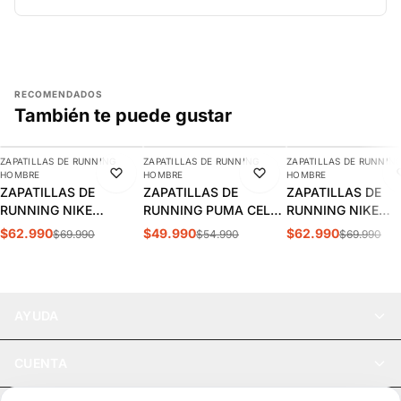
RECOMENDADOS
También te puede gustar
AGREGAR
AGREGAR
AGREGAR
ZAPATILLAS DE RUNNING
ZAPATILLAS DE RUNNING
ZAPATILLAS DE RUNNIN
-10%
-9%
-10%
HOMBRE
HOMBRE
HOMBRE
ZAPATILLAS DE
ZAPATILLAS DE
ZAPATILLAS DE
RUNNING NIKE
RUNNING PUMA CELL
RUNNING NIKE
REVOLUTION 8
THRILL HOMBRE |
REVOLUTION 8
$62.990
$49.990
$62.990
$69.990
$54.990
$69.990
HOMBRE | HJ9198-007
310168 11
HOMBRE | HJ9198
AYUDA
CUENTA