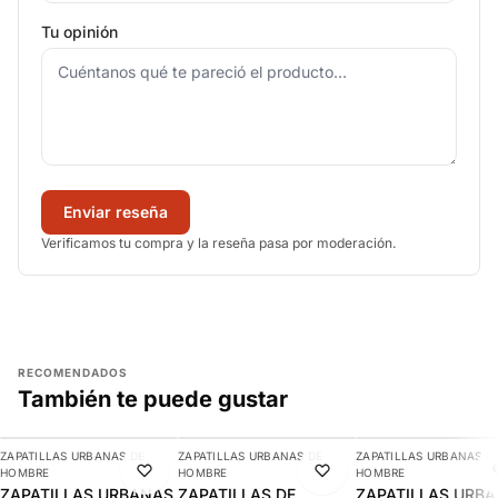
Tu opinión
Enviar reseña
Verificamos tu compra y la reseña pasa por moderación.
RECOMENDADOS
También te puede gustar
AGREGAR
AGREGAR
AGREGAR
ZAPATILLAS URBANAS DE
ZAPATILLAS URBANAS DE
ZAPATILLAS URBANAS D
-10%
-11%
-7%
HOMBRE
HOMBRE
HOMBRE
ZAPATILLAS URBANAS
ZAPATILLAS DE
ZAPATILLAS URB