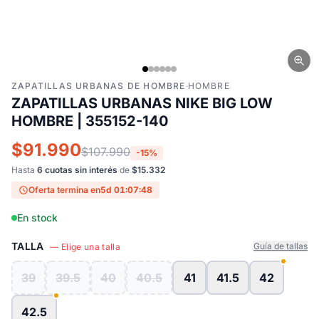
ZAPATILLAS URBANAS DE HOMBRE
·
HOMBRE
ZAPATILLAS URBANAS NIKE BIG LOW
HOMBRE | 355152-140
$91.990
$107.990
-15%
Hasta
6 cuotas sin interés
de
$15.332
Oferta termina en
5d 01:07:48
En stock
TALLA
Guía de tallas
— Elige una talla
39
39.5
40
40.5
41
41.5
42
42.5