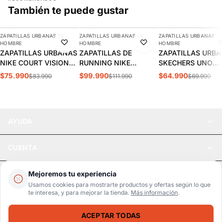
También te puede gustar
AGREGAR
AGREGAR
AGREGAR
ZAPATILLAS URBANAS DE
ZAPATILLAS URBANAS DE
ZAPATILLAS URBANAS D
-10%
-11%
-7%
HOMBRE
HOMBRE
HOMBRE
ZAPATILLAS URBANAS
ZAPATILLAS DE
ZAPATILLAS URB
NIKE COURT VISION
RUNNING NIKE
SKECHERS UNO
LOW HOMBRE |
INITIATOR HOMBRE |
STAND HOMBRE |
$75.990
$99.990
$64.990
$83.990
$111.990
$69.990
FZ0630-010
394055-100
52458-DKRD
AYUDA
CUENTA
LEGAL
Mejoremos tu experiencia
Usamos cookies para mostrarte productos y ofertas según lo que
te interesa, y para mejorar la tienda.
Más información
.
Pago seguro
SSL / Datos protegidos
ACEPTAR TODAS
Realsport © 2026