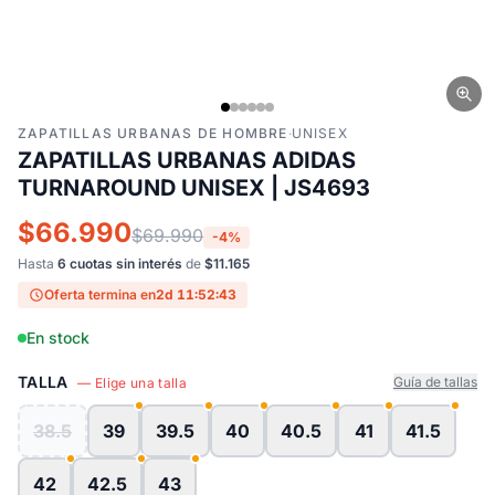
ZAPATILLAS URBANAS DE HOMBRE
·
UNISEX
ZAPATILLAS URBANAS ADIDAS
TURNAROUND UNISEX | JS4693
$66.990
$69.990
-4%
Hasta
6 cuotas sin interés
de
$11.165
Oferta termina en
2d 11:52:42
En stock
TALLA
Guía de tallas
— Elige una talla
38.5
39
39.5
40
40.5
41
41.5
42
42.5
43