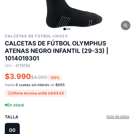
CALCETAS DE FÚTBOL
·
UNISEX
CALCETAS DE FÚTBOL OLYMPHUS
ATENAS NEGRO INFANTIL (29-33) |
1014019301
SKU:
4770703
$3.990
$4.990
-20%
Hasta
6 cuotas sin interés
de
$665
Oferta termina en
3d 14:03:15
En stock
TALLA
Guía de tallas
00