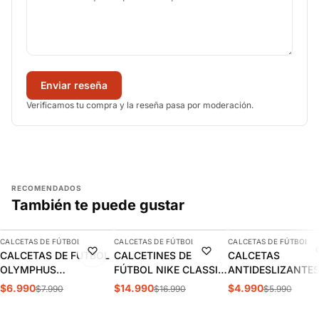
Enviar reseña
Verificamos tu compra y la reseña pasa por moderación.
RECOMENDADOS
También te puede gustar
AGREGAR
AGREGAR
AGREGAR
CALCETAS DE FÚTBOL
CALCETAS DE FÚTBOL
CALCETAS DE FÚTBOL
-13%
-12%
-17%
CALCETAS DE FUTBOL
CALCETINES DE
CALCETAS
OLYMPHUS
FÚTBOL NIKE CLASSIC
ANTIDESLIZANTE
ANTIDESLIZANTES
2 NEGROS (UNISEX) |
FÚTBOL OXN AZU
$6.990
$14.990
$4.990
$7.990
$16.990
$5.990
1014077901
SX5728-010
ADULTO |
OXSANDN003