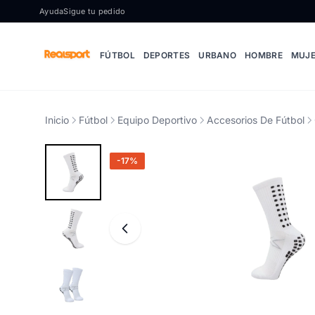
Ir al contenido
Ayuda
Sigue tu pedido
FÚTBOL
DEPORTES
URBANO
HOMBRE
MUJ
Inicio
Fútbol
Equipo Deportivo
Accesorios De Fútbol
-17%