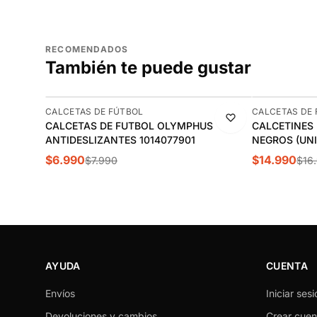
RECOMENDADOS
También te puede gustar
-13%
-12%
CALCETAS DE FÚTBOL
CALCETAS DE
CALCETAS DE FUTBOL OLYMPHUS
CALCETINES 
ANTIDESLIZANTES 1014077901
NEGROS (UNI
$6.990
$14.990
$7.990
$16
AYUDA
CUENTA
Envíos
Iniciar sesi
Devoluciones y cambios
Crear cuen