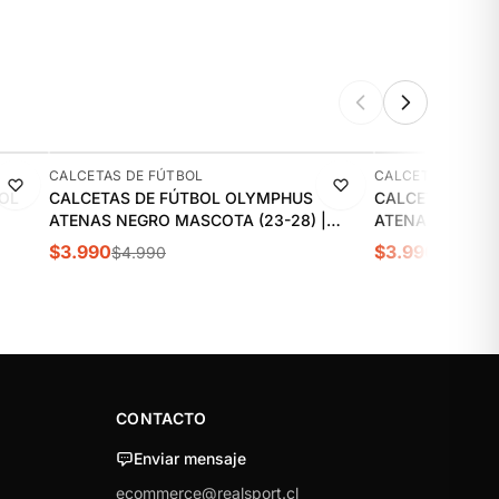
-20%
-20%
CALCETAS DE FÚTBOL
CALCETAS DE FÚ
OL
CALCETAS DE FÚTBOL OLYMPHUS
CALCETAS DE 
ATENAS NEGRO MASCOTA (23-28) |
ATENAS BLANCA
1014019401
1014019402
$3.990
$3.990
$4.990
$4.990
CONTACTO
Enviar mensaje
ecommerce@realsport.cl