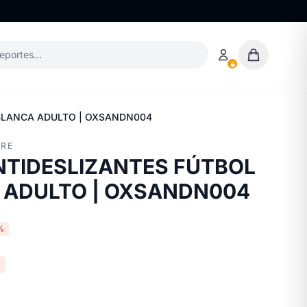
deportes…
BLANCA ADULTO | OXSANDN004
RE
NTIDESLIZANTES FÚTBOL
 ADULTO | OXSANDN004
%