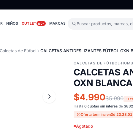
ER
NIÑOS
OUTLET
MARCAS
Buscar productos, marcas, 
1804
Calcetas de Fútbol
CALCETAS ANTIDESLIZANTES FÚTBOL OXN 
CALCETAS DE FÚTBOL
·
HOMB
CALCETAS A
OXN BLANCA
$4.990
$5.990
-17
Hasta
6 cuotas sin interés
de
$832
Oferta termina en
3d 23:28:00
Agotado