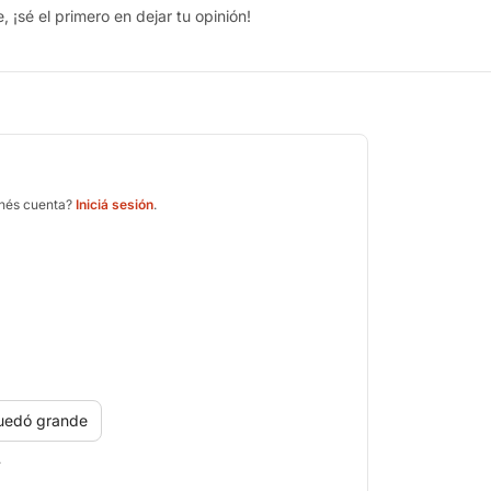
 ¡sé el primero en dejar tu opinión!
enés cuenta?
Iniciá sesión
.
uedó grande
.