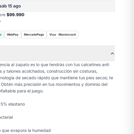
sáb 15 ago
obre
$99.990
s
o
WebPay
MercadoPago
Visa · Mastercard
ia al zapato es lo que tendrás con tus calcetines anti
y talones acolchados, construcción sin costuras,
cnología de secado rápido que mantiene tus pies secos; te
 Obtén más precisión en tus movimientos y dominio del
faltable para el juego.
, 5% elastano
cterial
do que evapora la humedad