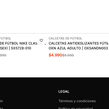
-17%
 FÚTBOL
CALCETAS DE FÚTBOL
DE FÚTBOL NIKE CLASSIC 2
CALCETAS ANTIDESLIZANTES FÚTB
SEX) | SX5728-010
OXN AZUL ADULTO | OXSANDN003
$4.990
.990
$5.990
LEGAL
ón
Términos y condiciones
ta
Política de privacidad