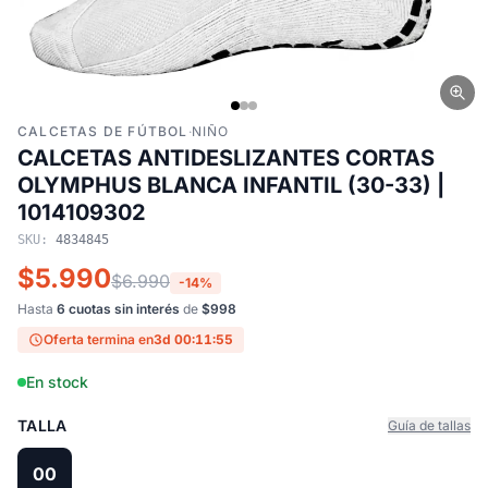
CALCETAS DE FÚTBOL
·
NIÑO
CALCETAS ANTIDESLIZANTES CORTAS
OLYMPHUS BLANCA INFANTIL (30-33) |
1014109302
SKU:
4834845
$5.990
$6.990
-14%
Hasta
6 cuotas sin interés
de
$998
Oferta termina en
3d 00:11:55
En stock
TALLA
Guía de tallas
00