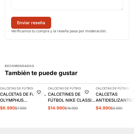
Enviar reseña
Verificamos tu compra y la reseña pasa por moderación.
RECOMENDADOS
También te puede gustar
AGREGAR
AGREGAR
AGREGAR
CALCETAS DE FÚTBOL
CALCETAS DE FÚTBOL
CALCETAS DE FÚTBOL
-13%
-12%
-17%
CALCETAS DE FUTBOL
CALCETINES DE
CALCETAS
OLYMPHUS
FÚTBOL NIKE CLASSIC
ANTIDESLIZANTE
ANTIDESLIZANTES
2 NEGROS (UNISEX) |
FÚTBOL OXN AZU
$6.990
$14.990
$4.990
$7.990
$16.990
$5.990
1014077901
SX5728-010
ADULTO |
OXSANDN003