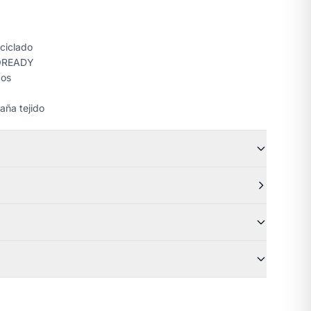
eciclado
ROREADY
dos
aña tejido