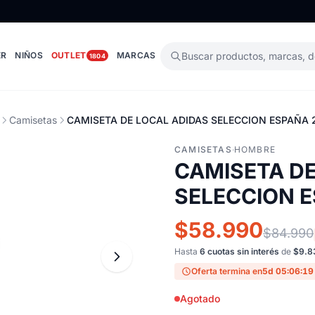
ER
NIÑOS
OUTLET
MARCAS
Buscar productos, marcas, 
1804
Camisetas
CAMISETA DE LOCAL ADIDAS SELECCION ESPAÑA 
CAMISETAS
·
HOMBRE
CAMISETA DE
SELECCION E
$58.990
$84.990
Hasta
6 cuotas sin interés
de
$9.8
Oferta termina en
5d 05:06:18
Agotado