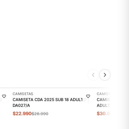
-15%
-11%
CAMISETAS
CAMISETAS
O
CAMISETA CDA 2025 SUB 18 ADULTO |
CAMISETA ENT
DA027/A
ADULTO DA008/
$22.990
$30.990
$26.990
$34.9