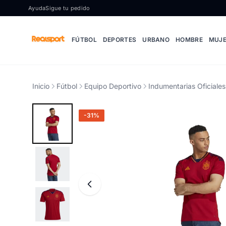
Ir al contenido
Ayuda
Sigue tu pedido
FÚTBOL
DEPORTES
URBANO
HOMBRE
MUJ
Inicio
Fútbol
Equipo Deportivo
Indumentarias Oficiales
-31%