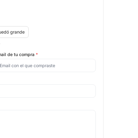
uedó grande
.
ail de tu compra
*