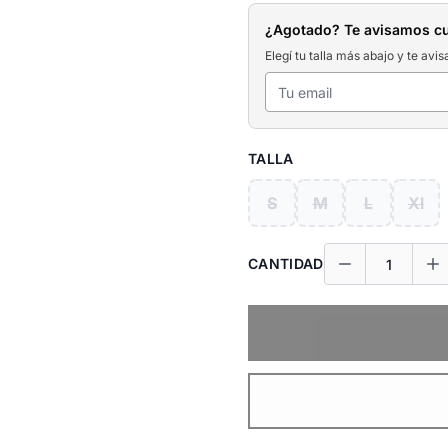
¿Agotado? Te avisamos c
Elegí tu talla más abajo y te avis
TALLA
S
M
L
Xl
CANTIDAD