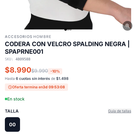
ACCESORIOS
·
HOMBRE
CODERA CON VELCRO SPALDING NEGRA |
SPAPRNE001
SKU:
4809588
$8.990
$9.990
-10%
Hasta
6 cuotas sin interés
de
$1.498
Oferta termina en
3d 09:53:08
En stock
TALLA
Guía de tallas
00