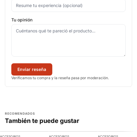
Tu opinión
Enviar reseña
Verificamos tu compra y la reseña pasa por moderación.
RECOMENDADOS
También te puede gustar
AGREGAR
AGREGAR
AGREGAR
ACCESORIOS
ACCESORIOS
ACCESORIOS
-10%
-9%