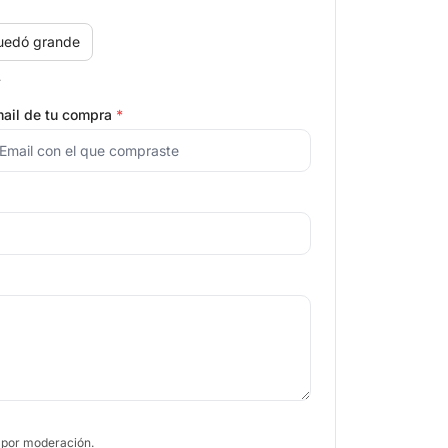
uedó grande
.
ail de tu compra
*
 por moderación.