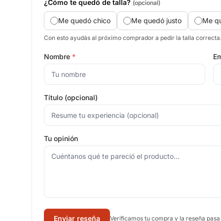
¿Cómo te quedó de talla?
(opcional)
Me quedó chico
Me quedó justo
Me q
Con esto ayudás al próximo comprador a pedir la talla correcta
Nombre
*
Em
Título (opcional)
Tu opinión
Enviar reseña
Verificamos tu compra y la reseña pasa