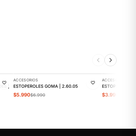
-14%
-20%
ACCESORIOS
ACCESORIOS
ES |
ESTOPEROLES GOMA | 2.60.05
ESTOPEROLES N
$5.990
$3.990
$6.990
$4.990