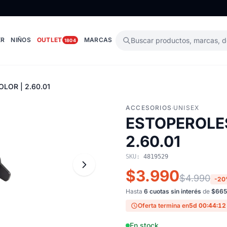
ER
NIÑOS
OUTLET
MARCAS
Buscar productos, marcas, 
1804
LOR | 2.60.01
ACCESORIOS
·
UNISEX
ESTOPEROLES
2.60.01
SKU:
4819529
$3.990
$4.990
-2
Hasta
6 cuotas sin interés
de
$665
Oferta termina en
5d 00:44:11
En stock