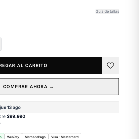
Guía de tallas
REGAR AL CARRITO
COMPRAR AHORA →
jue 13 ago
obre
$99.990
s
o
WebPay
MercadoPago
Visa · Mastercard