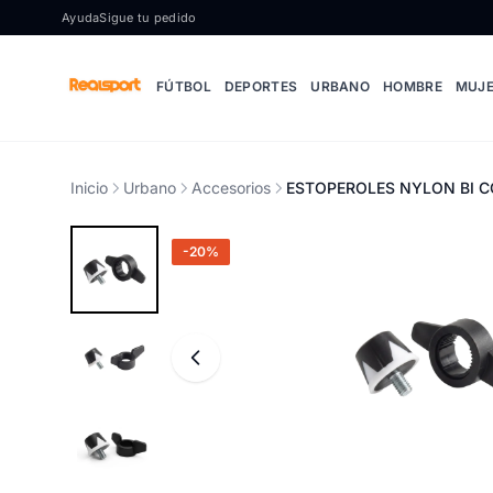
Ir al contenido
Ayuda
Sigue tu pedido
FÚTBOL
DEPORTES
URBANO
HOMBRE
MUJ
Inicio
Urbano
Accesorios
ESTOPEROLES NYLON BI CO
-20%