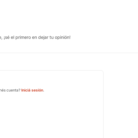
 ¡sé el primero en dejar tu opinión!
enés cuenta?
Iniciá sesión
.