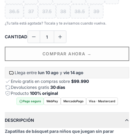
36.5
37
37.5
38
38.5
39
¿Tu talla está agotada? Tocala y te avisamos cuando vuelva.
CANTIDAD
COMPRAR AHORA →
Llega entre
lun 10 ago
y
vie 14 ago
Envío gratis en compras sobre
$99.990
Devoluciones gratis
30 días
Producto
100% original
Pago seguro
WebPay
MercadoPago
Visa · Mastercard
DESCRIPCIÓN
Zapatillas de básquet para niños que juegan sin parar