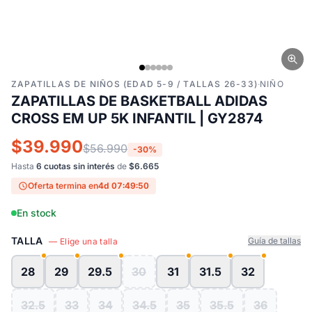
ZAPATILLAS DE NIÑOS (EDAD 5-9 / TALLAS 26-33)
·
NIÑO
ZAPATILLAS DE BASKETBALL ADIDAS
CROSS EM UP 5K INFANTIL | GY2874
$39.990
$56.990
-30%
Hasta
6 cuotas sin interés
de
$6.665
Oferta termina en
4d 07:49:50
En stock
TALLA
Guía de tallas
— Elige una talla
28
29
29.5
30
31
31.5
32
32.5
33
34
34.5
35
35.5
36