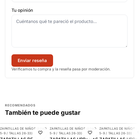
Tu opinión
Enviar reseña
Verificamos tu compra y la reseña pasa por moderación.
RECOMENDADOS
También te puede gustar
AGREGAR
AGREGAR
AGREGAR
ZAPATILLAS DE NIÑOS (EDAD
ZAPATILLAS DE NIÑOS (EDAD
ZAPATILLAS DE NIÑOS (
-10%
-29%
-5%
5-9 / TALLAS 26-33)
5-9 / TALLAS 26-33)
5-9 / TALLAS 26-33)