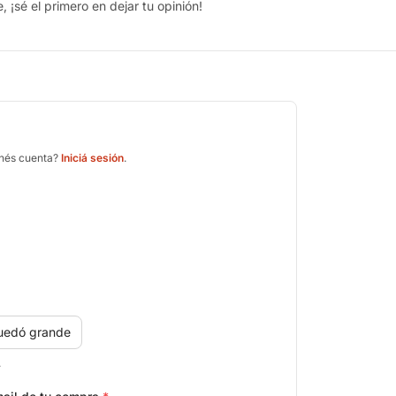
 ¡sé el primero en dejar tu opinión!
enés cuenta?
Iniciá sesión
.
uedó grande
.