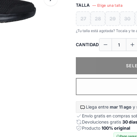
TALLA
— Elige una talla
27
28
29
30
¿Tu talla está agotada? Tocala y t
CANTIDAD
SEL
Llega entre
mar 11 ago
y
Envío gratis en compras s
Devoluciones gratis
30 día
Producto
100% original
Pago segur