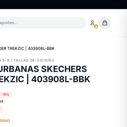
deportes…
ER TREKZIC | 403908L-BBK
 5-9 / TALLAS 26-33)
·
NIÑO
 URBANAS SKECHERS
KZIC | 403908L-BBK
-11%
98
bles)