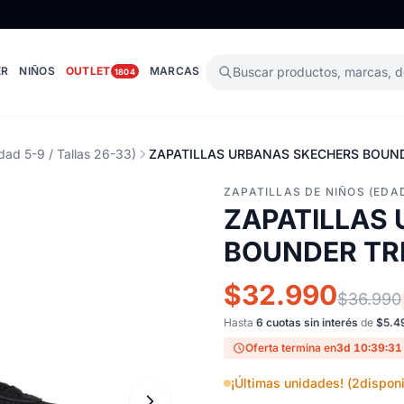
ER
NIÑOS
OUTLET
MARCAS
Buscar productos, marcas, 
1804
dad 5-9 / Tallas 26-33)
ZAPATILLAS URBANAS SKECHERS BOUND
ZAPATILLAS DE NIÑOS (EDAD
ZAPATILLAS
BOUNDER TRE
$32.990
$36.990
Hasta
6 cuotas sin interés
de
$5.4
Oferta termina en
3d 10:39:30
¡Últimas unidades! (
2
disponi