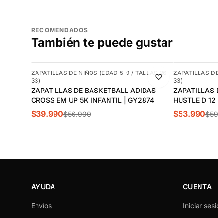
RECOMENDADOS
También te puede gustar
-30%
-10%
ZAPATILLAS DE NIÑOS (EDAD 5-9 / TALLAS 26-
ZAPATILLAS DE
33)
33)
ZAPATILLAS DE BASKETBALL ADIDAS
ZAPATILLAS 
CROSS EM UP 5K INFANTIL | GY2874
HUSTLE D 12
$39.990
$53.990
$56.990
$59
AYUDA
CUENTA
Envíos
Iniciar sesi