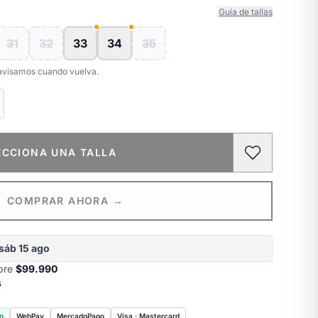
Guía de tallas
31
32
33
34
35
e avisamos cuando vuelva.
ECCIONA UNA TALLA
COMPRAR AHORA →
sáb 15 ago
obre
$99.990
s
o
WebPay
MercadoPago
Visa · Mastercard