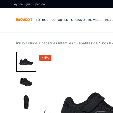
Ir al contenido
Ayuda
Sigue tu pedido
FÚTBOL
DEPORTES
URBANO
HOMBRE
MUJ
Inicio
Niños
Zapatillas Infantiles
Zapatillas de Niños (E
-11%