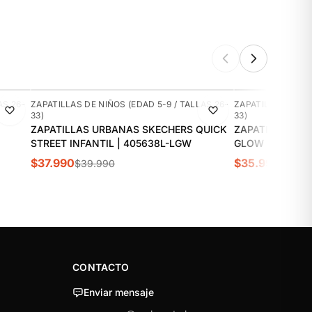
-5%
-10%
AS 26-
ZAPATILLAS DE NIÑOS (EDAD 5-9 / TALLAS 26-
ZAPATILLAS DE NI
33)
33)
ZAPATILLAS URBANAS SKECHERS QUICK
ZAPATILLAS UR
STREET INFANTIL | 405638L-LGW
GLOW ULTRA IN
$37.990
$35.990
$39.990
$39.9
CONTACTO
Enviar mensaje