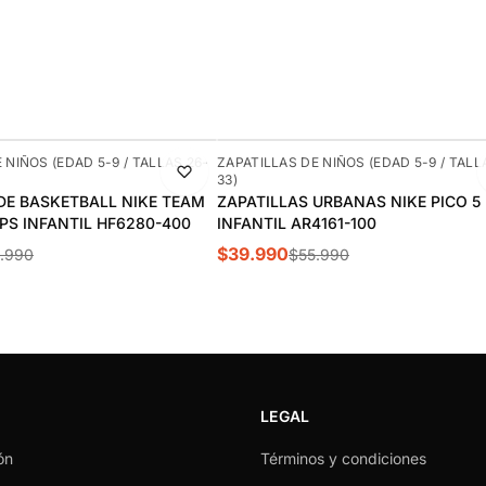
-29%
 NIÑOS (EDAD 5-9 / TALLAS 26-
ZAPATILLAS DE NIÑOS (EDAD 5-9 / TALL
33)
DE BASKETBALL NIKE TEAM
ZAPATILLAS URBANAS NIKE PICO 5
 PS INFANTIL HF6280-400
INFANTIL AR4161-100
$39.990
.990
$55.990
LEGAL
ón
Términos y condiciones