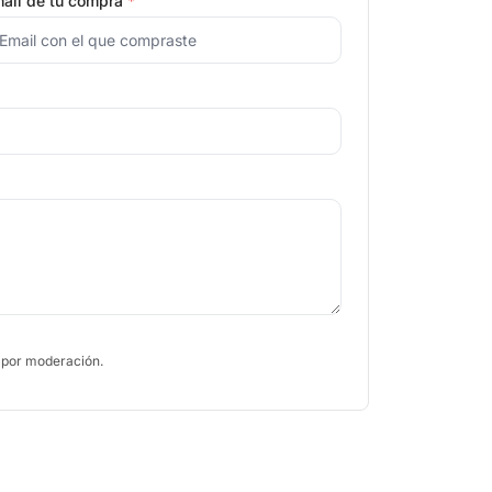
ail de tu compra
*
 por moderación.