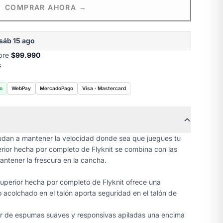
COMPRAR AHORA →
sáb 15 ago
obre
$99.990
s
o
WebPay
MercadoPago
Visa · Mastercard
dan a mantener la velocidad donde sea que juegues tu
erior hecha por completo de Flyknit se combina con las
ntener la frescura en la cancha.
superior hecha por completo de Flyknit ofrece una
llo acolchado en el talón aporta seguridad en el talón de
ar de espumas suaves y responsivas apiladas una encima