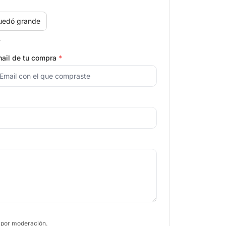
uedó grande
.
ail de tu compra
*
 por moderación.