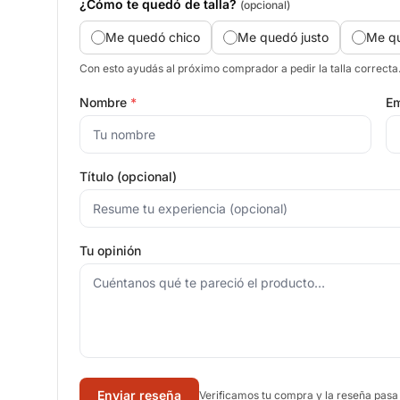
¿Cómo te quedó de talla?
(opcional)
Me quedó chico
Me quedó justo
Me q
Con esto ayudás al próximo comprador a pedir la talla correcta
Nombre
*
Em
Título (opcional)
Tu opinión
Enviar reseña
Verificamos tu compra y la reseña pasa