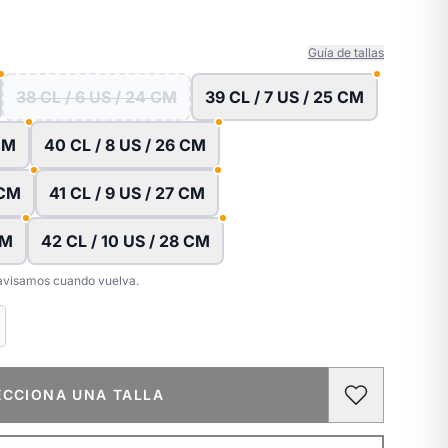
Guía de tallas
38 CL / 6 US / 24 CM
39 CL / 7 US / 25 CM
 CM
40 CL / 8 US / 26 CM
 CM
41 CL / 9 US / 27 CM
CM
42 CL / 10 US / 28 CM
e avisamos cuando vuelva.
ECCIONA UNA TALLA