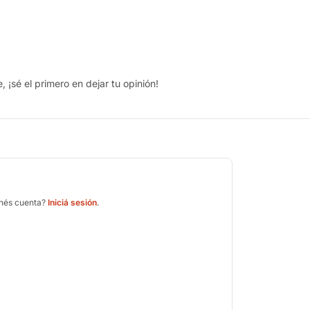
 ¡sé el primero en dejar tu opinión!
enés cuenta?
Iniciá sesión
.