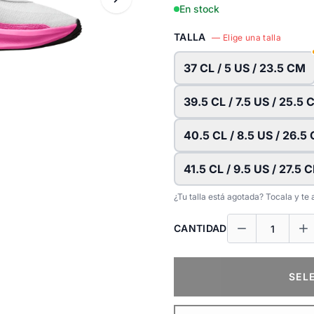
En stock
TALLA
— Elige una talla
37 CL / 5 US / 23.5 CM
39.5 CL / 7.5 US / 25.5
40.5 CL / 8.5 US / 26.5
41.5 CL / 9.5 US / 27.5 
¿Tu talla está agotada? Tocala y t
CANTIDAD
SEL