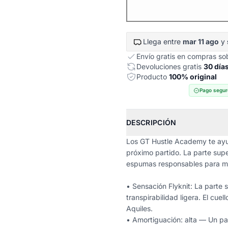
Llega entre
mar 11 ago
y
Envío gratis en compras s
Devoluciones gratis
30 día
Producto
100% original
Pago segur
DESCRIPCIÓN
Los GT Hustle Academy te ayu
próximo partido. La parte sup
espumas responsables para ma
• Sensación Flyknit: La parte 
transpirabilidad ligera. El cue
Aquiles.
• Amortiguación: alta — Un p