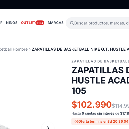
ER
NIÑOS
OUTLET
MARCAS
Buscar productos, marcas, 
1804
sketball Hombre
ZAPATILLAS DE BASKETBALL NIKE G.T. HUSTLE 
ZAPATILLAS DE BASKETBAL
ZAPATILLAS 
HUSTLE ACAD
105
$102.990
$114.9
Hasta
6 cuotas sin interés
de
$17.1
Oferta termina en
3d 20:36:03