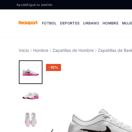
Ir al contenido
Ayuda
Sigue tu pedido
FÚTBOL
DEPORTES
URBANO
HOMBRE
MUJ
Inicio
Hombre
Zapatillas de Hombre
Zapatillas de Ba
-10%