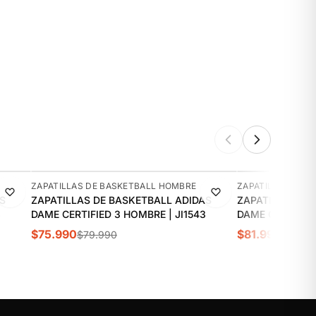
-5%
-4%
ZAPATILLAS DE BASKETBALL HOMBRE
ZAPATILLAS DE 
S
ZAPATILLAS DE BASKETBALL ADIDAS
ZAPATILLAS DE
8
DAME CERTIFIED 3 HOMBRE | JI1543
DAME CERTIFIED
$75.990
$81.990
$79.990
$84.9