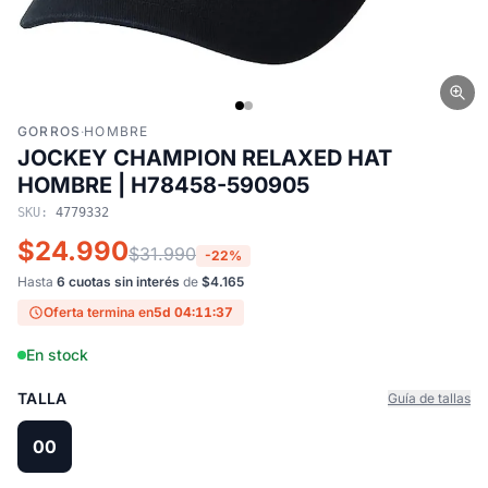
GORROS
·
HOMBRE
JOCKEY CHAMPION RELAXED HAT
HOMBRE | H78458-590905
SKU:
4779332
$24.990
$31.990
-22%
Hasta
6 cuotas sin interés
de
$4.165
Oferta termina en
5d 04:11:37
En stock
TALLA
Guía de tallas
00