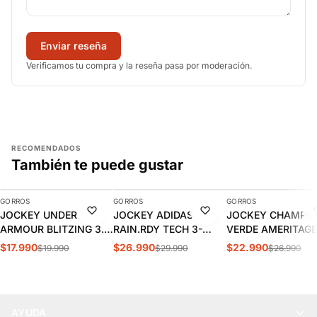
Enviar reseña
Verificamos tu compra y la reseña pasa por moderación.
RECOMENDADOS
También te puede gustar
AGREGAR
AGREGAR
AGREGAR
GORROS
GORROS
GORROS
-10%
-10%
-15%
JOCKEY UNDER
JOCKEY ADIDAS
JOCKEY CHAMPI
ARMOUR BLITZING 3.0
RAIN.RDY TECH 3-
VERDE AMERITAGE
| 1305036-001
PANEL CAP | IK6063
DAD HAT CH2006
$17.990
$26.990
$22.990
$19.990
$29.990
$26.990
AYUDA