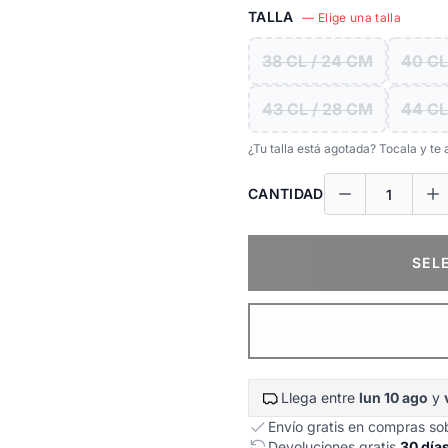
TALLA
— Elige una talla
38 CL / 24 CM
40 CL
43 CL / 28 CM
44 CL
¿Tu talla está agotada? Tocala y t
CANTIDAD
SEL
Llega entre
lun 10 ago
y
Envío gratis en compras s
Devoluciones gratis
30 día