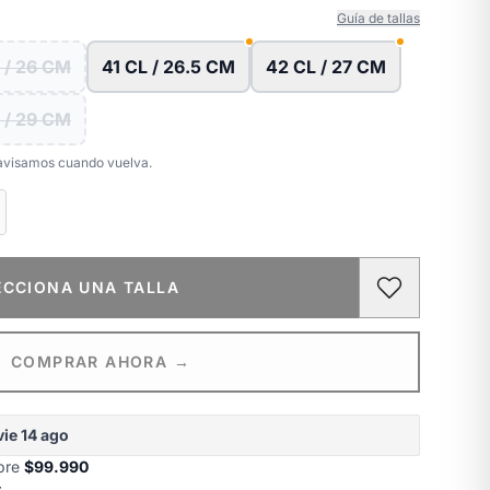
Guía de tallas
 / 26 CM
41 CL / 26.5 CM
42 CL / 27 CM
 / 29 CM
e avisamos cuando vuelva.
ECCIONA UNA TALLA
COMPRAR AHORA →
vie 14 ago
obre
$99.990
s