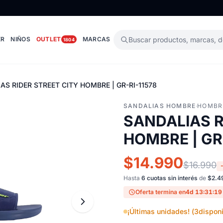
ER
NIÑOS
OUTLET
MARCAS
Buscar productos, marcas, 
1804
AS RIDER STREET CITY HOMBRE | GR-RI-11578
SANDALIAS HOMBRE
·
HOMBR
SANDALIAS R
HOMBRE | GR
$14.990
$16.990
Hasta
6 cuotas sin interés
de
$2.4
Oferta termina en
4d 13:31:18
¡Últimas unidades! (
3
disponi