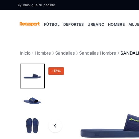
Ir al contenido
Ayuda
Sigue tu pedido
FÚTBOL
DEPORTES
URBANO
HOMBRE
MUJ
Inicio
Hombre
Sandalias
Sandalias Hombre
SANDALI
-12%