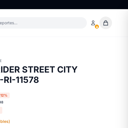
deportes…
E
IDER STREET CITY
-RI-11578
-12%
98
bles)