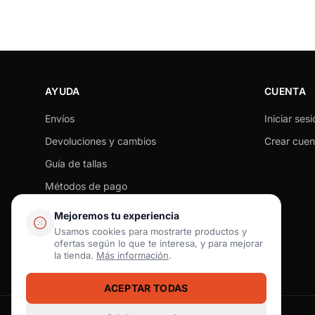
AYUDA
CUENTA
Envíos
Iniciar sesi
Devoluciones y cambios
Crear cuen
Guía de tallas
Métodos de pago
Seguimiento de pedido
Mejoremos tu experiencia
Preguntas frecuentes
Usamos cookies para mostrarte productos y
ofertas según lo que te interesa, y para mejorar
Contacto
la tienda.
Más información
.
ACEPTAR TODAS