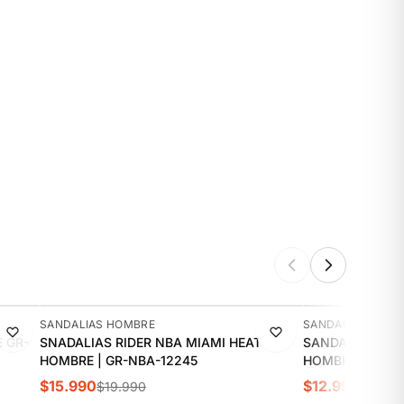
-20%
-13%
SANDALIAS HOMBRE
SANDALIAS HOMB
 GR-
SNADALIAS RIDER NBA MIAMI HEAT
SANDALIAS RID
HOMBRE | GR-NBA-12245
HOMBRE | GR-N
$15.990
$12.990
$19.990
$14.99