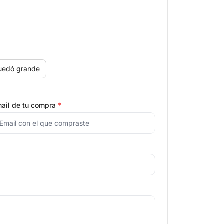
uedó grande
.
ail de tu compra
*