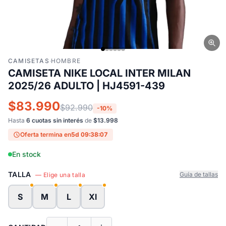
CAMISETAS
·
HOMBRE
CAMISETA NIKE LOCAL INTER MILAN
2025/26 ADULTO | HJ4591-439
$83.990
$92.990
-10%
Hasta
6 cuotas sin interés
de
$13.998
Oferta termina en
5d 09:38:06
En stock
TALLA
Guía de tallas
— Elige una talla
S
M
L
Xl