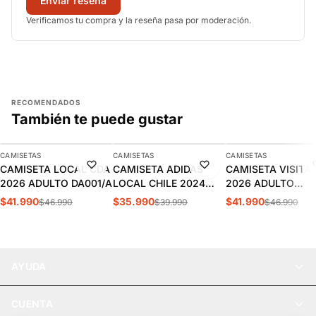
Enviar reseña
Verificamos tu compra y la reseña pasa por moderación.
RECOMENDADOS
También te puede gustar
AGREGAR
AGREGAR
AGREGAR
CAMISETAS
CAMISETAS
CAMISETAS
-11%
-10%
-11%
CAMISETA LOCAL CDA
CAMISETA ADIDAS
CAMISETA VISITA
2026 ADULTO DA001/A
LOCAL CHILE 2024
2026 ADULTO
HOMBRE | IP8455
DA002/A
$41.990
$35.990
$41.990
$46.990
$39.990
$46.990
AYUDA
CUENTA