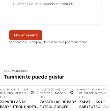
Enviar reseña
Verificamos tu compra y la reseña pasa por moderación.
RECOMENDADOS
También te puede gustar
AGREGAR
AGREGAR
AGREGAR
ADULTO (37-45) - ZAPATILLAS
ADULTO (37-45) - ZAPATILLAS
ADULTO (37-45) - ZAPAT
-10%
-17%
-10%
DE FÚTBOL PASTO SINTÉTICO
DE FÚTBOL PASTO SINTÉTICO
DE FÚTBOL PASTO SINT
(TF)
(TF)
(TF)
ZAPATILLAS DE
ZAPATILLAS DE BABY
ZAPATILLAS DE
BABYFÚTBOL UNDER
FUTBOL SOCCER
BABYFÚTBOL ADI