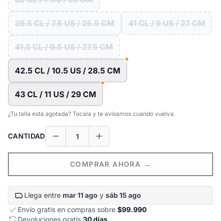
39.5 CL / 7.5 US / 25.5 CM
41 CL / 9 US / 27 CM
41.5 CL / 9.5 US / 27.5 CM
42.5 CL / 10.5 US / 28.5 CM
43 CL / 11 US / 29 CM
¿Tu talla está agotada? Tocala y te avisamos cuando vuelva.
CANTIDAD
COMPRAR AHORA →
Llega entre
mar 11 ago
y
sáb 15 ago
Envío gratis en compras sobre
$99.990
Devoluciones gratis
30 días