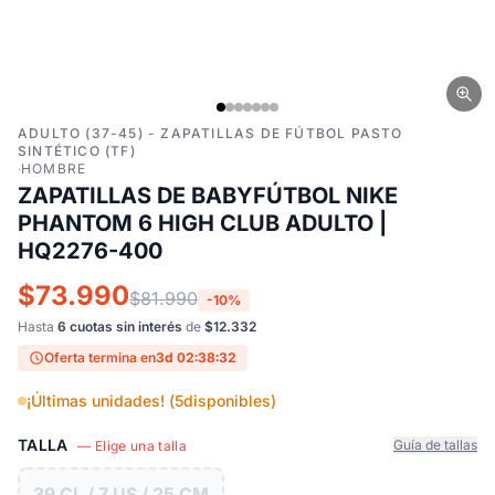
ADULTO (37-45) - ZAPATILLAS DE FÚTBOL PASTO
SINTÉTICO (TF)
·
HOMBRE
ZAPATILLAS DE BABYFÚTBOL NIKE
PHANTOM 6 HIGH CLUB ADULTO |
HQ2276-400
$73.990
$81.990
-10%
Hasta
6 cuotas sin interés
de
$12.332
Oferta termina en
3d 02:38:31
¡Últimas unidades! (
5
disponibles)
TALLA
Guía de tallas
— Elige una talla
39 CL / 7 US / 25 CM