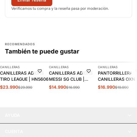
Verificamos tu compra y la reseña pasa por moderación.
RECOMENDADOS
También te puede gustar
AGREGAR
AGREGAR
AGREGAR
CANILLERAS
CANILLERAS
CANILLERAS
-20%
-12%
-15%
CANILLERAS ADIDAS
CANILLERAS ADIDAS
PANTORRILLERAS 
TIRO LEAGUE | HN5606
MESSI SG CLUB |
CANILLERAS OXN
KA7857
ADULTO OXACON
$23.990
$14.990
$16.990
$29.990
$16.990
$19.990
AYUDA
CUENTA