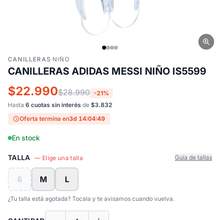
CANILLERAS
·
NIÑO
CANILLERAS ADIDAS MESSI NIÑO IS5599
$22.990
$28.990
-21%
Hasta
6 cuotas sin interés
de
$3.832
Oferta termina en
3d 14:04:48
En stock
TALLA
Guía de tallas
— Elige una talla
S
M
L
¿Tu talla está agotada? Tocala y te avisamos cuando vuelva.