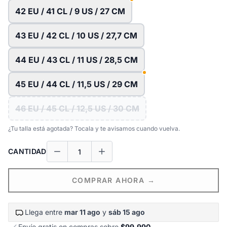
42 EU / 41 CL / 9 US / 27 CM
43 EU / 42 CL / 10 US / 27,7 CM
44 EU / 43 CL / 11 US / 28,5 CM
45 EU / 44 CL / 11,5 US / 29 CM
46 EU / 45 CL / 12,5 US / 30 CM
¿Tu talla está agotada? Tocala y te avisamos cuando vuelva.
CANTIDAD
COMPRAR AHORA →
Llega entre
mar 11 ago
y
sáb 15 ago
Envío gratis en compras sobre
$99.990