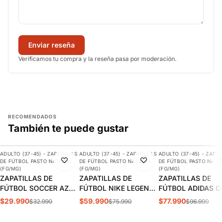
Enviar reseña
Verificamos tu compra y la reseña pasa por moderación.
RECOMENDADOS
También te puede gustar
AGREGAR
AGREGAR
AGREGAR
ADULTO (37-45) - ZAPATILLAS
ADULTO (37-45) - ZAPATILLAS
ADULTO (37-45) - ZAPAT
-9%
-21%
-20%
DE FÚTBOL PASTO NATURAL
DE FÚTBOL PASTO NATURAL
DE FÚTBOL PASTO NATU
DESTACADO
(FG/MG)
(FG/MG)
(FG/MG)
ZAPATILLAS DE
ZAPATILLAS DE
ZAPATILLAS DE
FÚTBOL SOCCER AZUL
FÚTBOL NIKE LEGEND
FÚTBOL ADIDAS 
ADULTO | SPS-11
10 CLUB FG/MG
PURE 3 FG/MG AD
$29.990
$59.990
$77.990
$32.990
$75.990
$96.990
ADULTO | DV4344-040
| HQ8942