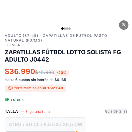
ADULTO (37-45) - ZAPATILLAS DE FÚTBOL PASTO
NATURAL (FG/MG)
·
HOMBRE
ZAPATILLAS FÚTBOL LOTTO SOLISTA FG
ADULTO J0442
$36.990
$45.990
-20%
Hasta
6 cuotas sin interés
de
$6.165
Oferta termina en
3d 15:27:47
En stock
TALLA
Guía de tallas
— Elige una talla
41 EU / 40 CL / 8,5 US / 26,5 CM