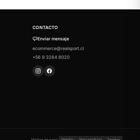
CONTACTO
Enviar mensaje
ecommerce@realsport.cl
+56 9 3264 8020
Medios de pago:
WebPay
MercadoPago
Tarjetas