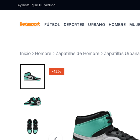
Ir al contenido
Ayuda
Sigue tu pedido
FÚTBOL
DEPORTES
URBANO
HOMBRE
MUJ
Inicio
Hombre
Zapatillas de Hombre
Zapatillas Urban
-12%