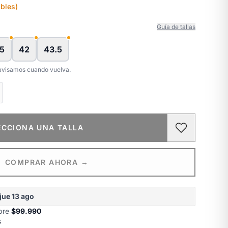
bles)
Guía de tallas
.5
42
43.5
e avisamos cuando vuelva.
ECCIONA UNA TALLA
COMPRAR AHORA →
jue 13 ago
obre
$99.990
s