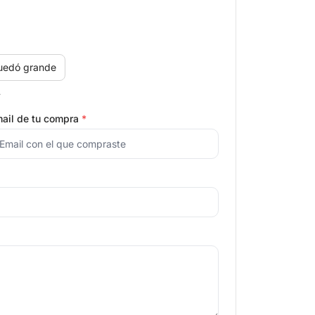
uedó grande
.
ail de tu compra
*