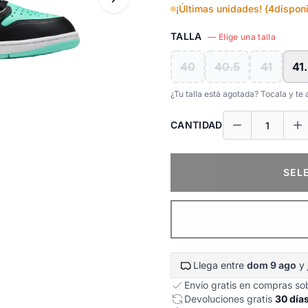
¡Últimas unidades! (
4
disponi
TALLA
— Elige una talla
40
40.5
41
41
¿Tu talla está agotada? Tocala y t
CANTIDAD
SEL
Llega entre
dom 9 ago
y
Envío gratis en compras s
Devoluciones gratis
30 día