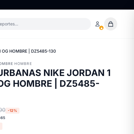
deportes…
 OG HOMBRE | DZ5485-130
HOMBRE
·
HOMBRE
URBANAS NIKE JORDAN 1
OG HOMBRE | DZ5485-
90
-12%
665