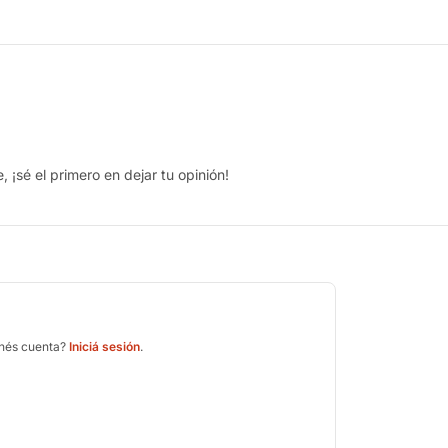
 ¡sé el primero en dejar tu opinión!
enés cuenta?
Iniciá sesión
.