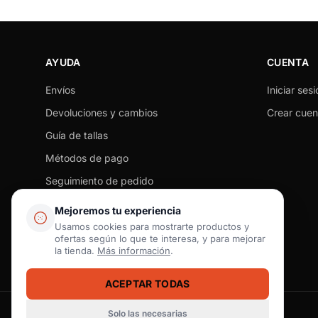
AYUDA
CUENTA
Envíos
Iniciar sesi
Devoluciones y cambios
Crear cuen
Guía de tallas
Métodos de pago
Seguimiento de pedido
Preguntas frecuentes
Mejoremos tu experiencia
Tiendas físicas
Usamos cookies para mostrarte productos y
ofertas según lo que te interesa, y para mejorar
Contacto
la tienda.
Más información
.
ACEPTAR TODAS
Solo las necesarias
Pago seguro
SSL / Datos protegidos