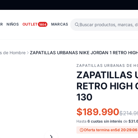
ER
NIÑOS
OUTLET
MARCAS
Buscar productos, marcas, 
1804
as de Hombre
ZAPATILLAS URBANAS NIKE JORDAN 1 RETRO HIGH
ZAPATILLAS URBANAS DE 
ZAPATILLAS 
RETRO HIGH 
130
$189.990
$214.9
Hasta
6 cuotas sin interés
de
$31.
Oferta termina en
5d 20:29:05