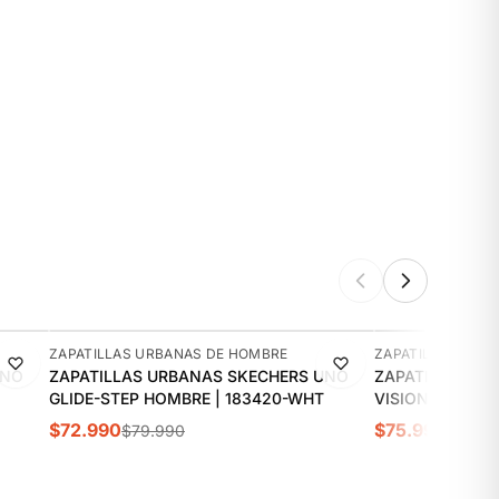
-9%
-16%
ZAPATILLAS URBANAS DE HOMBRE
ZAPATILLAS URB
UNO
ZAPATILLAS URBANAS SKECHERS UNO
ZAPATILLAS UR
GLIDE-STEP HOMBRE | 183420-WHT
VISION LOW HO
$72.990
$75.990
$79.990
$89.9