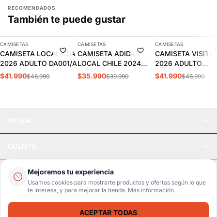
RECOMENDADOS
También te puede gustar
AGREGAR
AGREGAR
AGREGAR
CAMISETAS
CAMISETAS
CAMISETAS
-11%
-10%
-11%
CAMISETA LOCAL CDA
CAMISETA ADIDAS
CAMISETA VISITA
2026 ADULTO DA001/A
LOCAL CHILE 2024
2026 ADULTO
HOMBRE | IP8455
DA002/A
$41.990
$35.990
$41.990
$46.990
$39.990
$46.990
AYUDA
CUENTA
LEGAL
Mejoremos tu experiencia
Usamos cookies para mostrarte productos y ofertas según lo que
te interesa, y para mejorar la tienda.
Más información
.
Pago seguro
SSL / Datos protegidos
ACEPTAR TODAS
Realsport © 2026