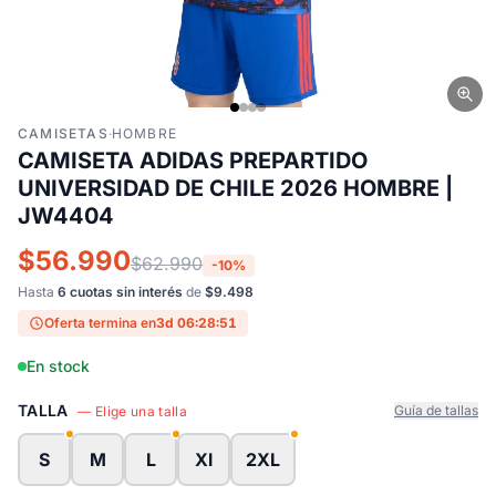
CAMISETAS
·
HOMBRE
CAMISETA ADIDAS PREPARTIDO
UNIVERSIDAD DE CHILE 2026 HOMBRE |
JW4404
$56.990
$62.990
-10%
Hasta
6 cuotas sin interés
de
$9.498
Oferta termina en
3d 06:28:50
En stock
TALLA
Guía de tallas
— Elige una talla
S
M
L
Xl
2XL