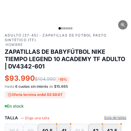
ADULTO (37-45) - ZAPATILLAS DE FÚTBOL PASTO
SINTÉTICO (TF)
·
HOMBRE
ZAPATILLAS DE BABYFÚTBOL NIKE
TIEMPO LEGEND 10 ACADEMY TF ADULTO
| DV4342-601
$93.990
$104.990
-10%
Hasta
6 cuotas sin interés
de
$15.665
Oferta termina en
4d 02:30:06
En stock
TALLA
Guía de tallas
— Elige una talla
39.5
40
40.5
41
41.5
42
42.5