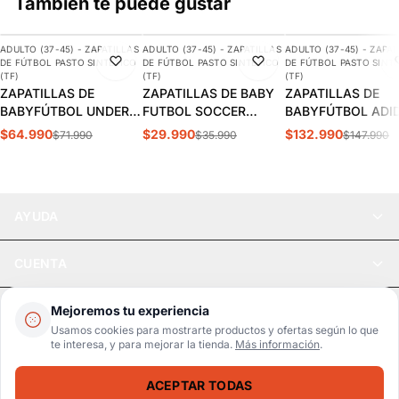
También te puede gustar
AGREGAR
AGREGAR
AGREGAR
ADULTO (37-45) - ZAPATILLAS
ADULTO (37-45) - ZAPATILLAS
ADULTO (37-45) - ZAPAT
-10%
-17%
-10%
DE FÚTBOL PASTO SINTÉTICO
DE FÚTBOL PASTO SINTÉTICO
DE FÚTBOL PASTO SINT
(TF)
(TF)
(TF)
ZAPATILLAS DE
ZAPATILLAS DE BABY
ZAPATILLAS DE
BABYFÚTBOL UNDER
FUTBOL SOCCER
BABYFÚTBOL ADI
ARMOUR SHADOW
DARKBLUE ADULTO
COPA MUNDIAL
$64.990
$29.990
$132.990
$71.990
$35.990
$147.990
SELECT TURF 2
S5-14B
ADULTO | 019228
HOMBRE | 3028434-
100
AYUDA
CUENTA
LEGAL
Mejoremos tu experiencia
Usamos cookies para mostrarte productos y ofertas según lo que
te interesa, y para mejorar la tienda.
Más información
.
Pago seguro
SSL / Datos protegidos
ACEPTAR TODAS
Realsport © 2026