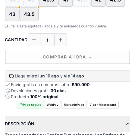
43
43.5
¿Tu talla está agotada? Tocala y te avisamos cuando vuelva.
CANTIDAD
COMPRAR AHORA →
Llega entre
lun 10 ago
y
vie 14 ago
Envío gratis en compras sobre
$99.990
Devoluciones gratis
30 días
Producto
100% original
Pago seguro
WebPay
MercadoPago
Visa · Mastercard
DESCRIPCIÓN
Toque Legendario y Confort Evolucionado: Los Botines de