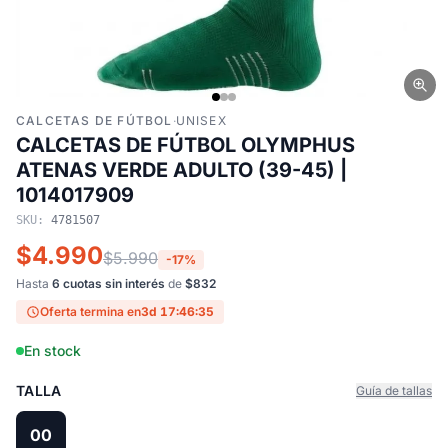
CALCETAS DE FÚTBOL
·
UNISEX
CALCETAS DE FÚTBOL OLYMPHUS
ATENAS VERDE ADULTO (39-45) |
1014017909
SKU:
4781507
$4.990
$5.990
-17%
Hasta
6 cuotas sin interés
de
$832
Oferta termina en
3d 17:46:35
En stock
TALLA
Guía de tallas
00