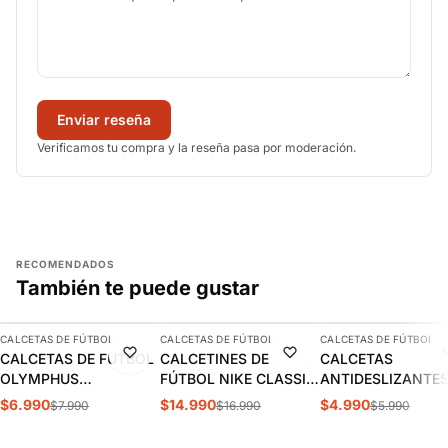
Enviar reseña
Verificamos tu compra y la reseña pasa por moderación.
RECOMENDADOS
También te puede gustar
AGREGAR
AGREGAR
AGREGAR
CALCETAS DE FÚTBOL
CALCETAS DE FÚTBOL
CALCETAS DE FÚTBOL
-13%
-12%
-17%
CALCETAS DE FUTBOL
CALCETINES DE
CALCETAS
OLYMPHUS
FÚTBOL NIKE CLASSIC
ANTIDESLIZANTE
ANTIDESLIZANTES
2 NEGROS (UNISEX) |
FÚTBOL OXN AZU
$6.990
$14.990
$4.990
$7.990
$16.990
$5.990
1014077901
SX5728-010
ADULTO |
OXSANDN003