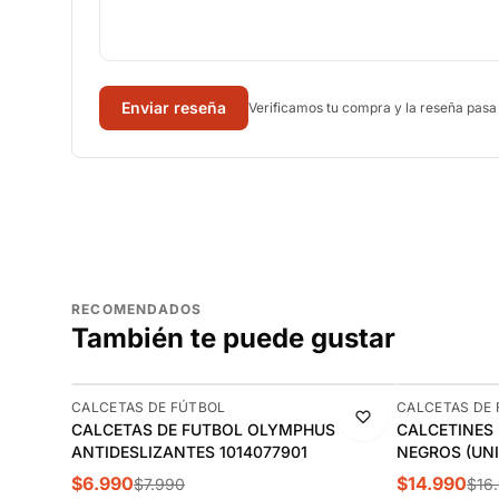
Enviar reseña
Verificamos tu compra y la reseña pasa
RECOMENDADOS
También te puede gustar
-13%
-12%
CALCETAS DE FÚTBOL
CALCETAS DE
CALCETAS DE FUTBOL OLYMPHUS
CALCETINES 
ANTIDESLIZANTES 1014077901
NEGROS (UNI
$6.990
$14.990
$7.990
$16