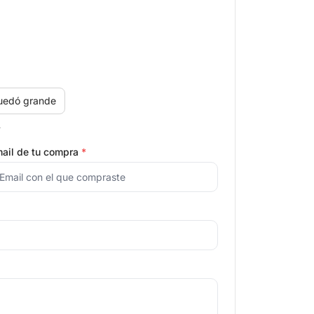
uedó grande
.
ail de tu compra
*