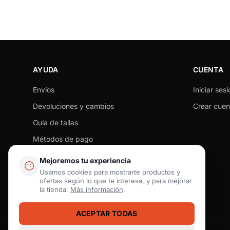
AYUDA
CUENTA
Envíos
Iniciar sesi
Devoluciones y cambios
Crear cuen
Guía de tallas
Métodos de pago
Seguimiento de pedido
Mejoremos tu experiencia
Preguntas frecuentes
Usamos cookies para mostrarte productos y
ofertas según lo que te interesa, y para mejorar
Contacto
la tienda.
Más información
.
ACEPTAR TODAS