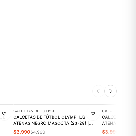
-20%
-20%
CALCETAS DE FÚTBOL
CALCETAS DE FÚ
OL
CALCETAS DE FÚTBOL OLYMPHUS
CALCETAS DE 
ATENAS NEGRO MASCOTA (23-28) |
ATENAS BLANCA
1014019401
1014019402
$3.990
$3.990
$4.990
$4.990