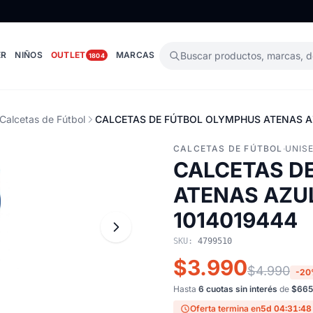
ER
NIÑOS
OUTLET
MARCAS
Buscar productos, marcas, 
1804
Calcetas de Fútbol
CALCETAS DE FÚTBOL OLYMPHUS ATENAS AZ
CALCETAS DE FÚTBOL
·
UNIS
CALCETAS D
ATENAS AZUL
1014019444
SKU:
4799510
$3.990
$4.990
-2
Hasta
6 cuotas sin interés
de
$665
Oferta termina en
5d 04:31:47