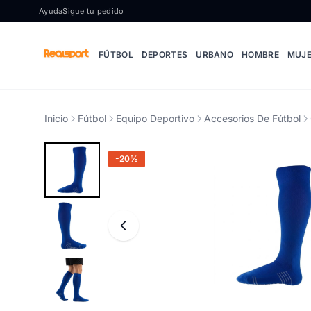
Ir al contenido
Ayuda
Sigue tu pedido
FÚTBOL
DEPORTES
URBANO
HOMBRE
MUJ
Inicio
Fútbol
Equipo Deportivo
Accesorios De Fútbol
-20%