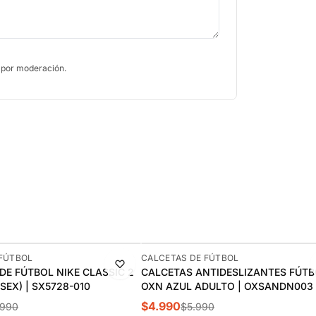
 por moderación.
-17%
 FÚTBOL
CALCETAS DE FÚTBOL
DE FÚTBOL NIKE CLASSIC 2
CALCETAS ANTIDESLIZANTES FÚTB
SEX) | SX5728-010
OXN AZUL ADULTO | OXSANDN003
$4.990
.990
$5.990