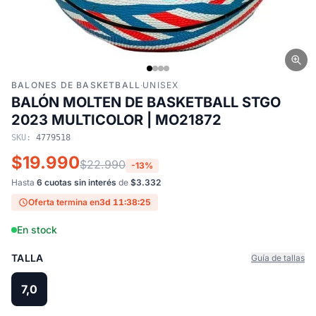
BALONES DE BASKETBALL
·
UNISEX
BALÓN MOLTEN DE BASKETBALL STGO
2023 MULTICOLOR | MO21872
SKU:
4779518
$19.990
$22.990
-13%
Hasta
6 cuotas sin interés
de
$3.332
Oferta termina en
3d 11:38:24
En stock
TALLA
Guía de tallas
7,0