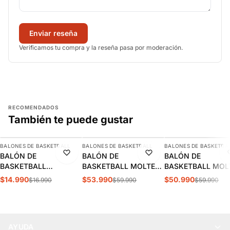
Enviar reseña
Verificamos tu compra y la reseña pasa por moderación.
RECOMENDADOS
También te puede gustar
AGREGAR
AGREGAR
AGREGAR
BALONES DE BASKETBALL
BALONES DE BASKETBALL
BALONES DE BASKETBA
-12%
-10%
-15%
BALÓN DE
BALÓN DE
BALÓN DE
BASKETBALL
BASKETBALL MOLTEN
BASKETBALL MOL
SPALDING LAYUP T.3 |
BG3800 LNB |
BG3200 N°7 |
$14.990
$53.990
$50.990
$16.990
$59.990
$59.990
SPABASP024
MO22125
MO22124
AYUDA