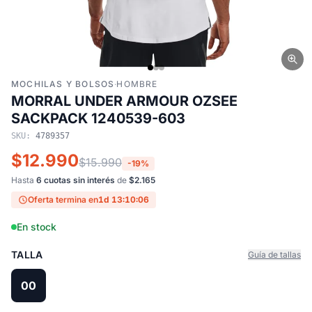
MOCHILAS Y BOLSOS
·
HOMBRE
MORRAL UNDER ARMOUR OZSEE
SACKPACK 1240539-603
SKU:
4789357
$12.990
$15.990
-19%
Hasta
6 cuotas sin interés
de
$2.165
Oferta termina en
1d 13:10:06
En stock
TALLA
Guía de tallas
00