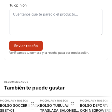
Tu opinión
Enviar reseña
Verificamos tu compra y la reseña pasa por moderación.
RECOMENDADOS
También te puede gustar
AGREGAR
AGREGAR
AGREGAR
MOCHILAS Y BOLSOS
MOCHILAS Y BOLSOS
MOCHILAS Y BOLSOS
-13%
-13%
-10%
BOLSO SOCCER BLACK
BOLSO TUBULAR
BOLSO DEPORTIV
SBST-01
TRASLADA BALONES
OXN NEGRO/VERD