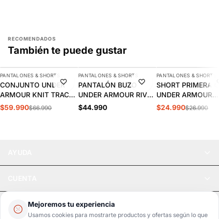
RECOMENDADOS
También te puede gustar
AGREGAR
AGREGAR
AGREGAR
PANTALONES & SHORTS
PANTALONES & SHORTS
PANTALONES & SHORTS
-10%
NUEVO
-7%
CONJUNTO UNDER
PANTALÓN BUZO
SHORT PRIMERA 
ARMOUR KNIT TRACK
UNDER ARMOUR RIVAL
UNDER ARMOUR
SUIT HOMBRE
WOVEN HOMBRE |
HEATGEAR NEGRO 
$59.990
$44.990
$24.990
$66.990
$26.990
1357139-001
1390150-001
1361602-002
AYUDA
CUENTA
LEGAL
Mejoremos tu experiencia
Usamos cookies para mostrarte productos y ofertas según lo que