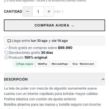
¿Tu talla está agotada? Tocala y te avisamos cuando vuelva.
CANTIDAD
máx.
1
COMPRAR AHORA →
Llega entre
lun 10 ago
y
vie 14 ago
Envío gratis en compras sobre
$99.990
Devoluciones gratis
30 días
Producto
100% original
Pago seguro
WebPay
MercadoPago
Visa · Mastercard
DESCRIPCIÓN
La tela de polar con mezcla de algodón sumamente suave
cuenta con un interior cepillado para brindar mayor calidez
Pretina elástica con cordón de ajuste externo
Bolsillos abiertos para las manos y bolsillo seguro con broche