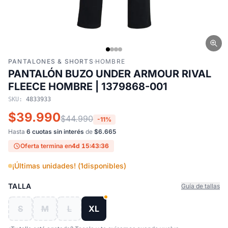
PANTALONES & SHORTS
·
HOMBRE
PANTALÓN BUZO UNDER ARMOUR RIVAL
FLEECE HOMBRE | 1379868-001
SKU:
4833933
$39.990
$44.990
-11%
Hasta
6 cuotas sin interés
de
$6.665
Oferta termina en
4d 15:43:35
¡Últimas unidades! (
1
disponibles)
TALLA
Guía de tallas
S
M
L
XL