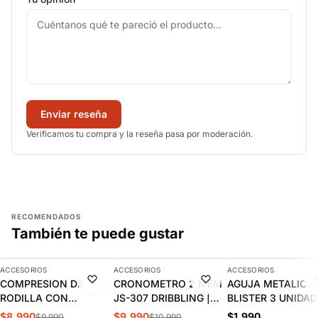
Enviar reseña
Verificamos tu compra y la reseña pasa por moderación.
RECOMENDADOS
También te puede gustar
AGREGAR
AGREGAR
AGREGAR
ACCESORIOS
ACCESORIOS
ACCESORIOS
-10%
-9%
COMPRESION DE
CRONOMETRO 2 MEM
AGUJA METALICA
RODILLA CON
JS-307 DRIBBLING |
BLISTER 3 UNIDAD
ACOLCHADO PANAL
J.00.11
2.90.13
$8.990
$9.990
$1.990
$9.990
$10.990