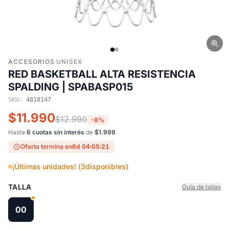
ACCESORIOS
·
UNISEX
RED BASKETBALL ALTA RESISTENCIA
SPALDING | SPABASP015
SKU:
4818147
$11.990
$12.990
-8%
Hasta
6 cuotas sin interés
de
$1.998
Oferta termina en
6d 04:05:21
¡Últimas unidades! (
3
disponibles)
TALLA
Guía de tallas
00