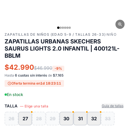
ZAPATILLAS DE NIÑOS (EDAD 5-9 / TALLAS 26-33)
·
NIÑO
ZAPATILLAS URBANAS SKECHERS
SAURUS LIGHTS 2.0 INFANTIL | 400121L-
BBLM
$42.990
$46.990
-9%
Hasta
6 cuotas sin interés
de
$7.165
Oferta termina en
1d 18:23:10
En stock
TALLA
Guía de tallas
— Elige una talla
26
27
28
29
30
31
32
33