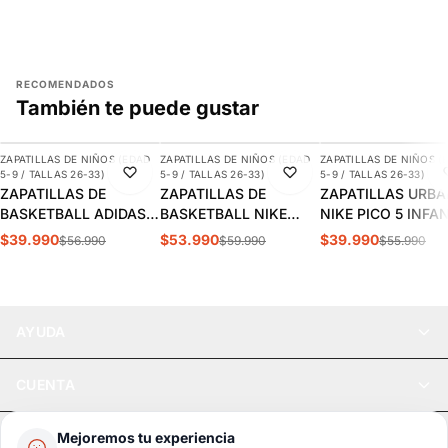
RECOMENDADOS
También te puede gustar
AGREGAR
AGREGAR
AGREGAR
ZAPATILLAS DE NIÑOS (EDAD
ZAPATILLAS DE NIÑOS (EDAD
ZAPATILLAS DE NIÑOS (
-30%
-10%
-29%
5-9 / TALLAS 26-33)
5-9 / TALLAS 26-33)
5-9 / TALLAS 26-33)
ZAPATILLAS DE
ZAPATILLAS DE
ZAPATILLAS URB
BASKETBALL ADIDAS
BASKETBALL NIKE
NIKE PICO 5 INFA
CROSS EM UP 5K
TEAM HUSTLE D 12 PS
AR4161-100
$39.990
$53.990
$39.990
$56.990
$59.990
$55.990
INFANTIL | GY2874
INFANTIL HF6280-400
AYUDA
CUENTA
LEGAL
Mejoremos tu experiencia