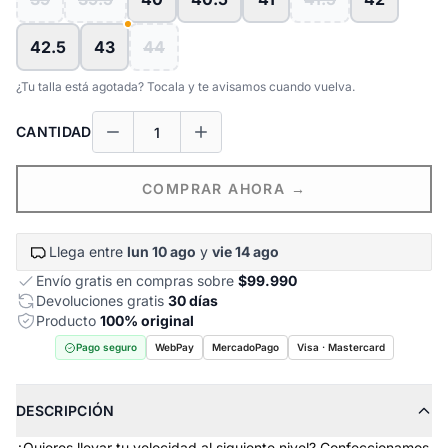
42.5
43
44
¿Tu talla está agotada? Tocala y te avisamos cuando vuelva.
CANTIDAD
COMPRAR AHORA →
Llega entre
lun 10 ago
y
vie 14 ago
Envío gratis en compras sobre
$99.990
Devoluciones gratis
30 días
Producto
100% original
Pago seguro
WebPay
MercadoPago
Visa · Mastercard
DESCRIPCIÓN
¿Quieres llevar tu velocidad al siguiente nivel? Confeccionamos