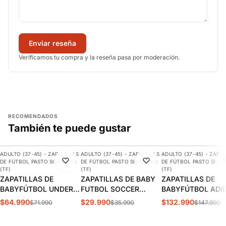
Enviar reseña
Verificamos tu compra y la reseña pasa por moderación.
RECOMENDADOS
También te puede gustar
AGREGAR
AGREGAR
AGREGAR
ADULTO (37-45) - ZAPATILLAS
ADULTO (37-45) - ZAPATILLAS
ADULTO (37-45) - ZAPAT
-10%
-17%
-10%
DE FÚTBOL PASTO SINTÉTICO
DE FÚTBOL PASTO SINTÉTICO
DE FÚTBOL PASTO SINT
(TF)
(TF)
(TF)
ZAPATILLAS DE
ZAPATILLAS DE BABY
ZAPATILLAS DE
BABYFÚTBOL UNDER
FUTBOL SOCCER
BABYFÚTBOL ADI
ARMOUR SHADOW
DARKBLUE ADULTO
COPA MUNDIAL
$64.990
$29.990
$132.990
$71.990
$35.990
$147.990
SELECT TURF 2
S5-14B
ADULTO | 019228
HOMBRE | 3028434-