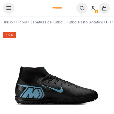
Ir al contenido
Inicio
Fútbol
Zapatillas de Fútbol
Fútbol Pasto Sintético (TF)
-10%