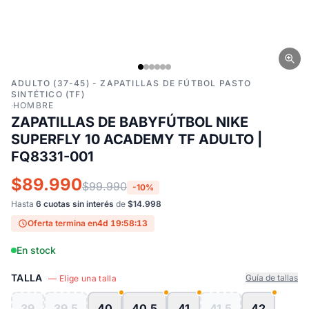
ADULTO (37-45) - ZAPATILLAS DE FÚTBOL PASTO
SINTÉTICO (TF)
·
HOMBRE
ZAPATILLAS DE BABYFÚTBOL NIKE
SUPERFLY 10 ACADEMY TF ADULTO |
FQ8331-001
$89.990
$99.990
-10%
Hasta
6 cuotas sin interés
de
$14.998
Oferta termina en
4d 19:58:12
En stock
TALLA
Guía de tallas
— Elige una talla
39
39.5
40
40.5
41
41.5
42