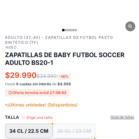
ADULTO (37-45) - ZAPATILLAS DE FÚTBOL PASTO
SINTÉTICO (TF)
·
NIÑO
ZAPATILLAS DE BABY FUTBOL SOCCER
ADULTO BS20-1
$29.990
$34.990
-14%
Hasta
6 cuotas sin interés
de
$4.998
Oferta termina en
1d 17:36:42
¡Últimas unidades! (
5
disponibles)
TALLA
Guía de tallas
— Elige una talla
34 CL / 22.5 CM
35 CL / 23 CM