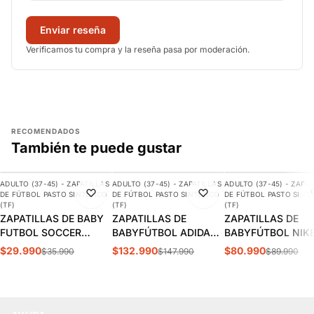
Enviar reseña
Verificamos tu compra y la reseña pasa por moderación.
RECOMENDADOS
También te puede gustar
AGREGAR
AGREGAR
AGREGAR
ADULTO (37-45) - ZAPATILLAS
ADULTO (37-45) - ZAPATILLAS
ADULTO (37-45) - ZAPAT
-17%
-10%
-10%
DE FÚTBOL PASTO SINTÉTICO
DE FÚTBOL PASTO SINTÉTICO
DE FÚTBOL PASTO SINT
(TF)
(TF)
(TF)
ZAPATILLAS DE BABY
ZAPATILLAS DE
ZAPATILLAS DE
FUTBOL SOCCER
BABYFÚTBOL ADIDAS
BABYFÚTBOL NIK
DARKBLUE ADULTO
COPA MUNDIAL
TIEMPO LEGEND 1
$29.990
$132.990
$80.990
$35.990
$147.990
$89.990
S5-14B
ADULTO | 019228
ACADEMY TF ADU
| DV4342-402