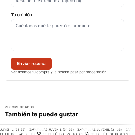
Tu opinión
Enviar reseña
Verificamos tu compra y la reseña pasa por moderación.
RECOMENDADOS
También te puede gustar
AGREGAR
AGREGAR
AGREGAR
JUVENIL (31-38) - ZAPATILLAS
JUVENIL (31-38) - ZAPATILLAS
JUVENIL (31-38) - ZAPA
-10%
-14%
-22%
DE FÚTBOL PASTO SINTÉTICO
DE FÚTBOL PASTO SINTÉTICO
DE FÚTBOL PASTO SINT