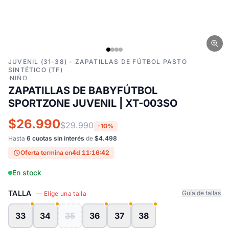
JUVENIL (31-38) - ZAPATILLAS DE FÚTBOL PASTO
SINTÉTICO (TF)
·
NIÑO
ZAPATILLAS DE BABYFÚTBOL
SPORTZONE JUVENIL | XT-003SO
$26.990
$29.990
-10%
Hasta
6 cuotas sin interés
de
$4.498
Oferta termina en
4d 11:16:41
En stock
TALLA
Guía de tallas
— Elige una talla
33
34
35
36
37
38