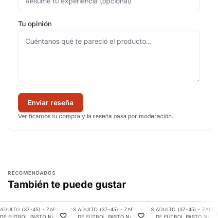
Tu opinión
Enviar reseña
Verificamos tu compra y la reseña pasa por moderación.
RECOMENDADOS
También te puede gustar
AGREGAR
AGREGAR
AGREGAR
ADULTO (37-45) - ZAPATILLAS
ADULTO (37-45) - ZAPATILLAS
ADULTO (37-45) - ZAPAT
-11%
-9%
-21%
DE FÚTBOL PASTO NATURAL
DE FÚTBOL PASTO NATURAL
DE FÚTBOL PASTO NATU