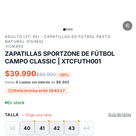
ADULTO (37-45) - ZAPATILLAS DE FÚTBOL PASTO
NATURAL (FG/MG)
·
HOMBRE
ZAPATILLAS SPORTZONE DE FÚTBOL
CAMPO CLASSIC | XTCFUTH001
$39.990
$49.990
-20%
Hasta
6 cuotas sin interés
de
$6.665
Oferta termina en
3d 16:42:16
En stock
TALLA
Guía de tallas
— Elige una talla
39
40
41
42
43
44