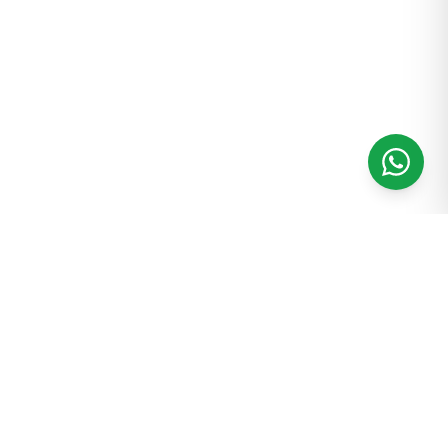
CONTACTO
Enviar mensaje
ecommerce@realsport.cl