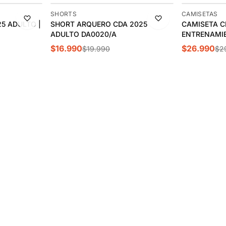
-15%
-10%
SHORTS
CAMISETAS
5 ADULTO |
SHORT ARQUERO CDA 2025
ÚLTIMA 1
CAMISETA C
ADULTO DA0020/A
ENTRENAMIE
DA013/A
$16.990
$26.990
$19.990
$2