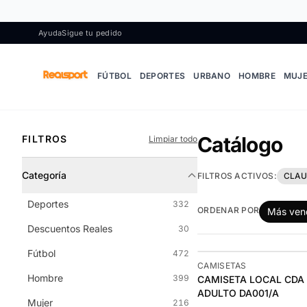
Ir al contenido
Ayuda
Sigue tu pedido
FÚTBOL
DEPORTES
URBANO
HOMBRE
MUJ
Catálogo
FILTROS
Limpiar todo
Categoría
FILTROS ACTIVOS:
CLAU
Deportes
332
ORDENAR POR
Más ven
Descuentos Reales
30
Fútbol
472
-11%
CAMISETAS
Hombre
399
CAMISETA LOCAL CDA
ADULTO DA001/A
Mujer
216