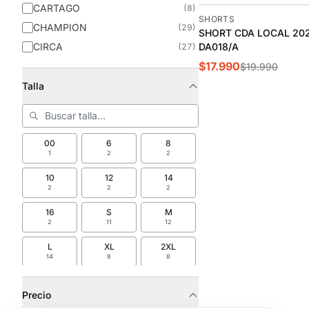
CARTAGO
(8)
-10%
SHORTS
CHAMPION
(29)
SHORT CDA LOCAL 202
CIRCA
DA018/A
(27)
$17.990
CLAUS 7
(20)
$19.990
CONVERSE
Talla
(45)
CUATRO
(4)
DRIBBLING
(2)
DRIBLING
00
6
8
(23)
1
2
2
EVERLAST
(10)
10
12
14
FILA
(20)
2
2
2
FOUR
(1)
16
S
M
GILI
(6)
2
11
12
GRENDENE
(6)
L
XL
2XL
14
8
8
GRYLAN
(4)
KAPPA
(1)
Precio
KELME
(3)