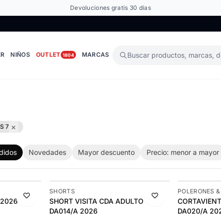
Devoluciones gratis 30 días
ER
NIÑOS
OUTLET
MARCAS
Buscar productos, marcas, 
1804
×
S 7
didos
Novedades
Mayor descuento
Precio: menor a mayor
-9%
-11%
SHORTS
POLERONES &
 2026
SHORT VISITA CDA ADULTO
ÚLTIMAS 2
CORTAVIENTO CD
DA014/A 2026
DA020/A 20