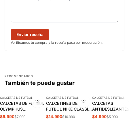
Enviar reseña
Verificamos tu compra y la reseña pasa por moderación.
RECOMENDADOS
También te puede gustar
AGREGAR
AGREGAR
AGREGAR
CALCETAS DE FÚTBOL
CALCETAS DE FÚTBOL
CALCETAS DE FÚTBOL
-13%
-12%
-17%
CALCETAS DE FUTBOL
CALCETINES DE
CALCETAS
OLYMPHUS
FÚTBOL NIKE CLASSIC
ANTIDESLIZANTE
ANTIDESLIZANTES
2 NEGROS (UNISEX) |
FÚTBOL OXN AZU
$6.990
$14.990
$4.990
$7.990
$16.990
$5.990
1014077901
SX5728-010
ADULTO |
OXSANDN003