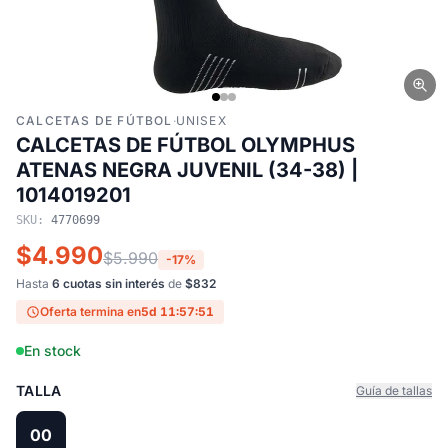
CALCETAS DE FÚTBOL
·
UNISEX
CALCETAS DE FÚTBOL OLYMPHUS
ATENAS NEGRA JUVENIL (34-38) |
1014019201
SKU:
4770699
$4.990
$5.990
-17%
Hasta
6 cuotas sin interés
de
$832
Oferta termina en
5d 11:57:51
En stock
TALLA
Guía de tallas
00