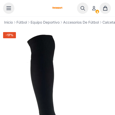
Ir al contenido
Inicio
Fútbol
Equipo Deportivo
Accesorios De Fútbol
Calceta
-17%