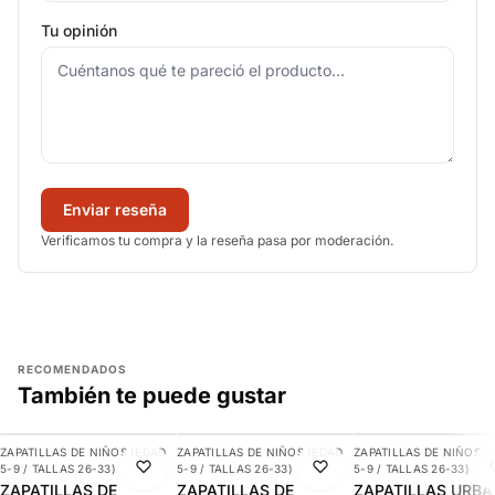
Tu opinión
Enviar reseña
Verificamos tu compra y la reseña pasa por moderación.
RECOMENDADOS
También te puede gustar
AGREGAR
AGREGAR
AGREGAR
ZAPATILLAS DE NIÑOS (EDAD
ZAPATILLAS DE NIÑOS (EDAD
ZAPATILLAS DE NIÑOS (
-30%
-10%
-29%
5-9 / TALLAS 26-33)
5-9 / TALLAS 26-33)
5-9 / TALLAS 26-33)
ZAPATILLAS DE
ZAPATILLAS DE
ZAPATILLAS URB