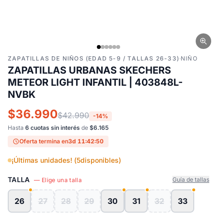
ZAPATILLAS DE NIÑOS (EDAD 5-9 / TALLAS 26-33)
·
NIÑO
ZAPATILLAS URBANAS SKECHERS
METEOR LIGHT INFANTIL | 403848L-
NVBK
$36.990
$42.990
-14%
Hasta
6 cuotas sin interés
de
$6.165
Oferta termina en
3d 11:42:50
¡Últimas unidades! (
5
disponibles)
TALLA
Guía de tallas
— Elige una talla
26
27
28
29
30
31
32
33