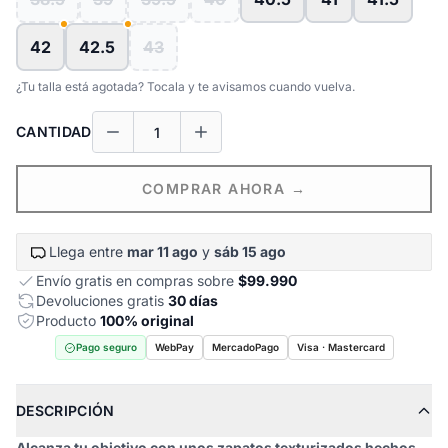
42
42.5
43
¿Tu talla está agotada? Tocala y te avisamos cuando vuelva.
CANTIDAD
COMPRAR AHORA →
Llega entre
mar 11 ago
y
sáb 15 ago
Envío gratis en compras sobre
$99.990
Devoluciones gratis
30 días
Producto
100% original
Pago seguro
WebPay
MercadoPago
Visa · Mastercard
DESCRIPCIÓN
Alcanza tu objetivo con unos zapatos texturizados hechos