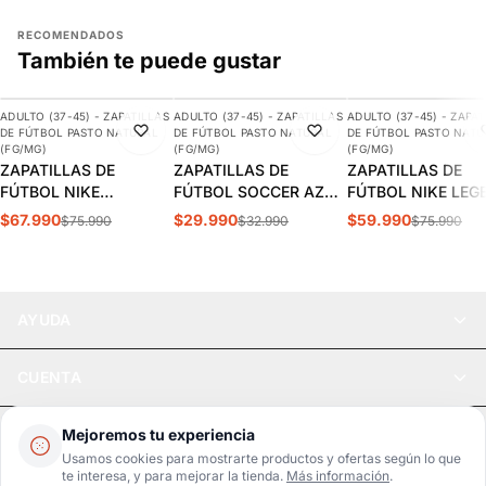
RECOMENDADOS
También te puede gustar
AGREGAR
AGREGAR
AGREGAR
ADULTO (37-45) - ZAPATILLAS
ADULTO (37-45) - ZAPATILLAS
ADULTO (37-45) - ZAPAT
-11%
-9%
-21%
DE FÚTBOL PASTO NATURAL
DE FÚTBOL PASTO NATURAL
DE FÚTBOL PASTO NATU
DESTACADO
(FG/MG)
(FG/MG)
(FG/MG)
ZAPATILLAS DE
ZAPATILLAS DE
ZAPATILLAS DE
FÚTBOL NIKE
FÚTBOL SOCCER AZUL
FÚTBOL NIKE LEG
MERCURIAL VAPOR 15
ADULTO | SPS-11
10 CLUB FG/MG
$67.990
$29.990
$59.990
$75.990
$32.990
$75.990
CLUB FG/MG ADULTO |
ADULTO | DV4344
DJ5963-700
AYUDA
CUENTA
LEGAL
Mejoremos tu experiencia
Usamos cookies para mostrarte productos y ofertas según lo que
te interesa, y para mejorar la tienda.
Más información
.