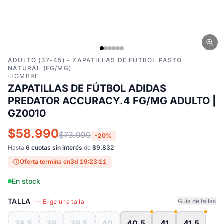
ADULTO (37-45) - ZAPATILLAS DE FÚTBOL PASTO
NATURAL (FG/MG)
·
HOMBRE
ZAPATILLAS DE FÚTBOL ADIDAS
PREDATOR ACCURACY.4 FG/MG ADULTO |
GZ0010
$58.990
$73.990
-20%
Hasta
6 cuotas sin interés
de
$9.832
Oferta termina en
3d 19:23:10
En stock
TALLA
Guía de tallas
— Elige una talla
38.5
39
39.5
40
40.5
41
41.5