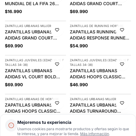
MUNDIAL DE LA FIFA 26
ADIDAS GRAND COURT
TRIONDA FINALS | KE4328
PLATFORM MUJER | IE1103
$16.990
$69.990
AGREGAR
AGREGAR
ZAPATILLAS URBANAS MUJER
ZAPATILLAS DE RUNNING HOMBRE
NUEVO
NUEVO
ZAPATILLAS URBANAS
ZAPATILLAS RUNNING
ADIDAS GRAND COURT
ADIDAS RESPONSE RUNNER
PLATFORM MUJER | IE1102
2 HOMBRE | KJ1736
$69.990
$54.990
AGREGAR
AGREGAR
ZAPATILLAS JUVENILES (EDAD 10-15 /
ZAPATILLAS JUVENILES (EDAD 10-15 /
NUEVO
NUEVO
TALLAS 34-38)
TALLAS 34-38)
ZAPATILLAS URBANAS
ZAPATILLAS URBANAS
ADIDAS VL COURT BOLD
ADIDAS HOOPS CLASSIC
JUVENIL | KI4773
JUVENIL | KI1073
$69.990
$46.990
AGREGAR
AGREGAR
ZAPATILLAS URBANAS DE HOMBRE
ZAPATILLAS URBANAS MUJER
NUEVO
NUEVO
ZAPATILLAS URBANAS
ZAPATILLAS URBANAS
ADIDAS HOOPS CLASSIC
ADIDAS TURNAROUND
HOMBRE | KI1056
MUJER | JP7523
$54.990
$59.990
AGREGAR
AGREGAR
Mejoremos tu experiencia
Usamos cookies para mostrarte productos y ofertas según lo que
ZAPATILLAS URBANAS DE HOMBRE
te interesa, y para mejorar la tienda.
ZAPATILLAS URBANAS DE HOMBRE
Más información
.
NUEVO
NUEVO