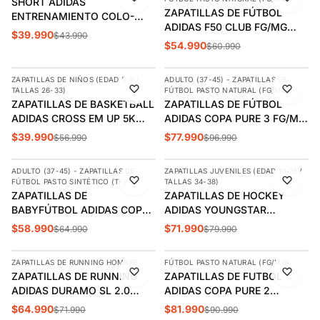
SHORT ADIDAS
ÚLTIMAS 2
ZAPATILLAS DE FÚTBOL
ENTRENAMIENTO COLO-
ADIDAS F50 CLUB FG/MG
COLO 2026 TIRO HOMBRE |
$39.990
$43.990
JUVENIL | JS1479
JW2630
$54.990
$60.990
AGREGAR
AGREGAR
ZAPATILLAS DE NIÑOS (EDAD 5-9 /
ADULTO (37-45) - ZAPATILLAS DE
-30%
-20%
TALLAS 26-33)
FÚTBOL PASTO NATURAL (FG/MG)
ZAPATILLAS DE BASKETBALL
ZAPATILLAS DE FÚTBOL
ADIDAS CROSS EM UP 5K
ADIDAS COPA PURE 3 FG/MG
INFANTIL | GY2874
ADULTO | HQ8942
$39.990
$77.990
$56.990
$96.990
AGREGAR
AGREGAR
ADULTO (37-45) - ZAPATILLAS DE
ZAPATILLAS JUVENILES (EDAD 10-15 /
-9%
-10%
FÚTBOL PASTO SINTÉTICO (TF)
TALLAS 34-38)
ZAPATILLAS DE
ZAPATILLAS DE HOCKEY
BABYFÚTBOL ADIDAS COPA
ADIDAS YOUNGSTAR
PURE 3 CLUB TF ADULTO |
JUVENIL | JQ9161
$58.990
$71.990
$64.990
$79.990
AGREGAR
AGREGAR
JR2893
ZAPATILLAS DE RUNNING HOMBRE
FÚTBOL PASTO NATURAL (FG/MG)
-10%
-10%
ZAPATILLAS DE RUNNING
ZAPATILLAS DE FUTBOL
ADIDAS DURAMO SL 2.0
ADIDAS COPA PURE 2
HOMBRE | GW8342
ADULTO IF5448
$64.990
$81.990
$71.990
$90.990
AGREGAR
AGREGAR