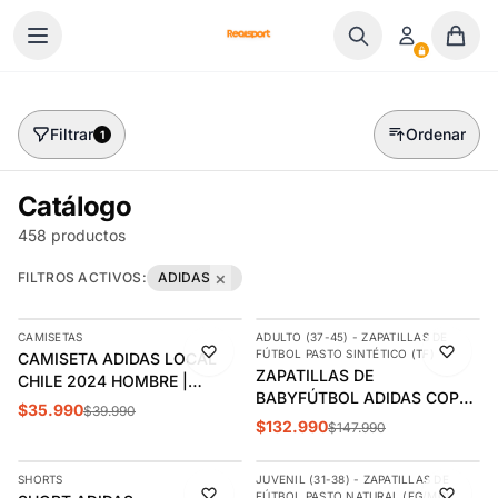
Ir al contenido
Filtrar
Ordenar
1
Catálogo
458 productos
×
FILTROS ACTIVOS:
ADIDAS
AGREGAR
AGREGAR
CAMISETAS
ADULTO (37-45) - ZAPATILLAS DE
-10%
-10%
FÚTBOL PASTO SINTÉTICO (TF)
CAMISETA ADIDAS LOCAL
ÚLTIMAS 3
ZAPATILLAS DE
CHILE 2024 HOMBRE |
BABYFÚTBOL ADIDAS COPA
IP8455
$35.990
$39.990
MUNDIAL ADULTO | 019228
$132.990
$147.990
AGREGAR
AGREGAR
SHORTS
JUVENIL (31-38) - ZAPATILLAS DE
-9%
-10%
FÚTBOL PASTO NATURAL (FG/MG)