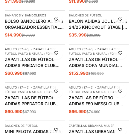
$71.990
$11.990
$79.990
$12.990
AGREGAR
AGREGAR
BANANOS Y BANDOLEROS
BALONES DE FÚTBOL
-12%
-10%
BOLSO BANDOLERO ADIDAS
BALON ADIDAS UCL LEAGUE
ÚLTIMAS 2
ORGANIZADOR ESSENTIALS |
24/25 KNOCKOUT STAGE |
JM7152
JM4205
$14.990
$35.990
$16.990
$39.990
AGREGAR
AGREGAR
ADULTO (37-45) - ZAPATILLAS DE
ADULTO (37-45) - ZAPATILLAS DE
-10%
-10%
FÚTBOL PASTO NATURAL (FG/MG)
FÚTBOL PASTO NATURAL (FG/MG)
DESTACADO
DESTACADO
ZAPATILLAS DE FÚTBOL
ZAPATILLAS DE FÚTBOL
ADIDAS PREDATOR CLUB
ADIDAS COPA MUNDIAL
FG/MG ADULTO | JS0348
ADULTO | 015110
$60.990
$152.990
$67.990
$169.990
AGREGAR
AGREGAR
ADULTO (37-45) - ZAPATILLAS DE
ADULTO (37-45) - ZAPATILLAS DE
-10%
-11%
FÚTBOL PASTO NATURAL (FG/MG)
FÚTBOL PASTO NATURAL (FG/MG)
DESTACADO
DESTACADO
ZAPATILLAS DE FÚTBOL
ZAPATILAS DE FÚTBOL
ADIDAS PREDATOR CLUB
ADIDAS F50 MESSI CLUB
FG/MG ADULTO | JS0349
FG/MG ADULTO | JQ0946
$60.990
$66.990
$67.990
$74.990
AGREGAR
AGREGAR
BALONES DE FÚTBOL
ZAPATILLAS URBANAS MUJER
NUEVO
NUEVO
MINI PELOTA ADIDAS COPA
ZAPATILLAS URBANAS