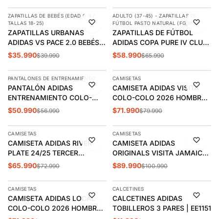
ZAPATILLAS DE BEBÉS (EDAD 0-4 /
ADULTO (37-45) - ZAPATILLAS DE
-10%
-11%
TALLAS 18-25)
FÚTBOL PASTO NATURAL (FG/MG)
ZAPATILLAS URBANAS
ZAPATILLAS DE FÚTBOL
ADIDAS VS PACE 2.0 BEBÉS |
ADIDAS COPA PURE IV CLUB
JR5585
FG/MG ADULTO | JR6183
$35.990
$58.990
$39.990
$65.990
AGREGAR
AGREGAR
PANTALONES DE ENTRENAMIENTO
CAMISETAS
-11%
-10%
PANTALÓN ADIDAS
CAMISETA ADIDAS VISITA
ÚLTIMA 1
ENTRENAMIENTO COLO-
COLO-COLO 2026 HOMBRE |
COLO 2025 | JE4150
JL6690
$50.990
$71.990
$56.990
$79.990
AGREGAR
AGREGAR
CAMISETAS
CAMISETAS
-10%
-11%
CAMISETA ADIDAS RIVER
CAMISETA ADIDAS
ÚLTIMAS 3
PLATE 24/25 TERCER
ORIGINALS VISITA JAMAICA
UNIFORME HOMBRE | IV8192
| IT2464
$65.990
$89.990
$72.990
$100.990
AGREGAR
AGREGAR
CAMISETAS
CALCETINES
-10%
-8%
CAMISETA ADIDAS LOCAL
CALCETINES ADIDAS
COLO-COLO 2026 HOMBRE |
TOBILLEROS 3 PARES | EE1151
JL6689