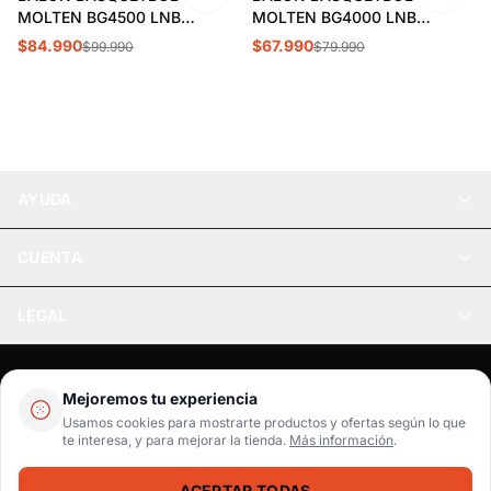
MOLTEN BG4500 LNB
MOLTEN BG4000 LNB
MO21933
MO21934
$84.990
$67.990
$99.990
$79.990
AYUDA
CUENTA
LEGAL
Pago seguro
SSL / Datos protegidos
Mejoremos tu experiencia
Realsport © 2026
Usamos cookies para mostrarte productos y ofertas según lo que
te interesa, y para mejorar la tienda.
Más información
.
WebPay
MercadoPago
Tarjetas
ACEPTAR TODAS