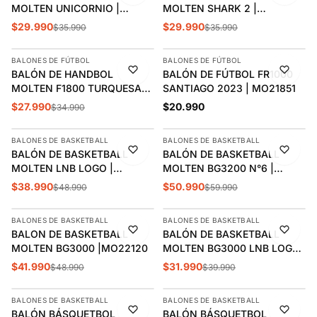
MOLTEN UNICORNIO |
MOLTEN SHARK 2 |
MO22234
MO22233
$29.990
$29.990
$35.990
$35.990
AGREGAR
AGREGAR
BALONES DE FÚTBOL
BALONES DE FÚTBOL
-20%
BALÓN DE HANDBOL
BALÓN DE FÚTBOL FR1000
MOLTEN F1800 TURQUESA
SANTIAGO 2023 | MO21851
RESINA FREE T1 | MO21996
$27.990
$20.990
$34.990
AGREGAR
AGREGAR
BALONES DE BASKETBALL
BALONES DE BASKETBALL
-20%
-15%
BALÓN DE BASKETBALL
BALÓN DE BASKETBALL
MOLTEN LNB LOGO |
MOLTEN BG3200 N°6 |
MO21943
MO22123
$38.990
$50.990
$48.990
$59.990
AGREGAR
AGREGAR
BALONES DE BASKETBALL
BALONES DE BASKETBALL
-14%
-20%
BALON DE BASKETBALL
BALÓN DE BASKETBALL
MOLTEN BG3000 |MO22120
MOLTEN BG3000 LNB LOGO
T.5 | MO21940
$41.990
$31.990
$48.990
$39.990
AGREGAR
AGREGAR
BALONES DE BASKETBALL
BALONES DE BASKETBALL
-15%
-15%
BALÓN BÁSQUETBOL
BALÓN BÁSQUETBOL