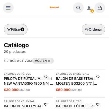
Ir al contenido
Filtrar
Ordenar
1
Catálogo
20 productos
×
FILTROS ACTIVOS:
MOLTEN
AGREGAR
AGREGAR
BALONES DE FÚTBOL
BALONES DE BASKETBALL
-11%
-15%
PELOTA DE FÚTSAL MOLTEN
BALÓN DE BASKETBALL
NEW VANTAGGIO 1900 N°4 |
MOLTEN BG3200 N°7 |
MO22217
MO22124
$30.990
$50.990
$34.990
$59.990
AGREGAR
AGREGAR
BALONES DE VOLEYBALL
BALONES DE FÚTBOL
-10%
-31%
BALON DE VOLLEYBALL
BALÓN DE FÚTBOL FR1000