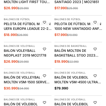
MOLTEN LIGHT FIRST TOUCH
SANTIAGO 2023 | MO21851
| MO22219
$26.990
$17.990
$29.990
$25.990
AGREGAR
AGREGAR
BALONES DE FÚTBOL
BALONES DE FÚTBOL
-30%
-10%
PELOTA DE FÚTBOL MOLTEN
PELOTA DE FÚTBOL MOLTEN
UEFA EUROPA LEAGUE 22-23
1000 NEW VANTAGGIO ANFP
T.4 | MO21858
N°5 | MO22203
$18.990
$17.990
$26.990
$19.990
AGREGAR
AGREGAR
BALONES DE VOLEYBALL
BALONES DE BASKETBALL
-10%
-13%
BALON VOLEYBALL
BALÓN MOLTEN DE
NEOPLAST 2019 MO21778
BASKETBALL STGO 2023
MULTICOLOR | MO21872
$26.990
$19.990
$29.990
$22.990
AGREGAR
AGREGAR
BALONES DE VOLEYBALL
BALONES DE VOLEYBALL
-11%
BALÓN DE VOLLEYBALL
BALÓN DE VOLEIBOL
MOLTEN V5M-1500 SERVE
MOLTEN V5M-4500 ULTRA
MO21761
TOUCH SANTIAGO 2023 |
$30.990
$79.990
$34.990
AGREGAR
AGREGAR
MO21958
BALONES DE VOLEYBALL
BALONES DE VOLEYBALL
-17%
-17%
BALÓN DE VÓLEIBOL
BALÓN DE VÓLEIBOL