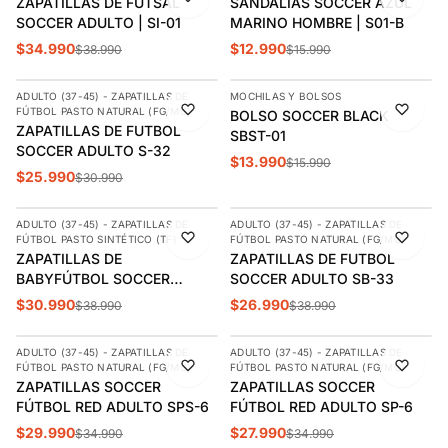
ZAPATILLAS DE FÚTSAL
SANDALIAS SOCCER AZUL
SOCCER ADULTO | SI-01
MARINO HOMBRE | S01-B
$34.990
$12.990
$38.990
$15.990
AGREGAR
AGREGAR
ADULTO (37-45) - ZAPATILLAS DE
MOCHILAS Y BOLSOS
-16%
-13%
FÚTBOL PASTO NATURAL (FG/MG)
BOLSO SOCCER BLACK
ZAPATILLAS DE FUTBOL
SBST-01
SOCCER ADULTO S-32
$13.990
$15.990
$25.990
$30.990
AGREGAR
AGREGAR
ADULTO (37-45) - ZAPATILLAS DE
ADULTO (37-45) - ZAPATILLAS DE
-21%
-31%
FÚTBOL PASTO SINTÉTICO (TF)
FÚTBOL PASTO NATURAL (FG/MG)
ZAPATILLAS DE
ZAPATILLAS DE FUTBOL
BABYFÚTBOL SOCCER
SOCCER ADULTO SB-33
NEGRO/FUCSIA ADULTO | SB-
$30.990
$26.990
$38.990
$38.990
AGREGAR
AGREGAR
3
ADULTO (37-45) - ZAPATILLAS DE
ADULTO (37-45) - ZAPATILLAS DE
-14%
-20%
FÚTBOL PASTO NATURAL (FG/MG)
FÚTBOL PASTO NATURAL (FG/MG)
ZAPATILLAS SOCCER
ZAPATILLAS SOCCER
FÚTBOL RED ADULTO SPS-6
FÚTBOL RED ADULTO SP-6
$29.990
$27.990
$34.990
$34.990
AGREGAR
AGREGAR