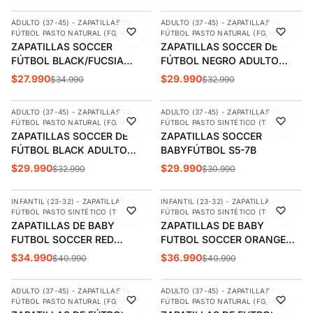
ADULTO (37-45) - ZAPATILLAS DE
ADULTO (37-45) - ZAPATILLAS DE
-20%
-9%
FÚTBOL PASTO NATURAL (FG/MG)
FÚTBOL PASTO NATURAL (FG/MG)
ZAPATILLAS SOCCER
ZAPATILLAS SOCCER DE
FÚTBOL BLACK/FUCSIA
FÚTBOL NEGRO ADULTO
UNISEX SP-3
SPS-2
$27.990
$29.990
$34.990
$32.990
AGREGAR
AGREGAR
ADULTO (37-45) - ZAPATILLAS DE
ADULTO (37-45) - ZAPATILLAS DE
-9%
-3%
FÚTBOL PASTO NATURAL (FG/MG)
FÚTBOL PASTO SINTÉTICO (TF)
ZAPATILLAS SOCCER DE
ZAPATILLAS SOCCER
FÚTBOL BLACK ADULTO
BABYFÚTBOL S5-7B
SPS-1
$29.990
$29.990
$32.990
$30.990
AGREGAR
AGREGAR
INFANTIL (23-32) - ZAPATILLAS DE
INFANTIL (23-32) - ZAPATILLAS DE
-15%
-10%
FÚTBOL PASTO SINTÉTICO (TF)
FÚTBOL PASTO SINTÉTICO (TF)
ZAPATILLAS DE BABY
ZAPATILLAS DE BABY
FUTBOL SOCCER RED
FUTBOL SOCCER ORANGE
INFANTIL BS27-1
INFANTIL BS4-0
$34.990
$36.990
$40.990
$40.990
AGREGAR
AGREGAR
ADULTO (37-45) - ZAPATILLAS DE
ADULTO (37-45) - ZAPATILLAS DE
-16%
-20%
FÚTBOL PASTO NATURAL (FG/MG)
FÚTBOL PASTO NATURAL (FG/MG)