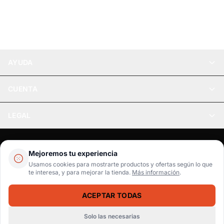
AYUDA
CUENTA
LEGAL
Pago seguro
SSL / Datos protegidos
Mejoremos tu experiencia
Realsport © 2026
Usamos cookies para mostrarte productos y ofertas según lo que
te interesa, y para mejorar la tienda.
Más información
.
WebPay
MercadoPago
Tarjetas
ACEPTAR TODAS
Solo las necesarias
Inicio
Catálogo
Buscar
Carrito
Ingresar