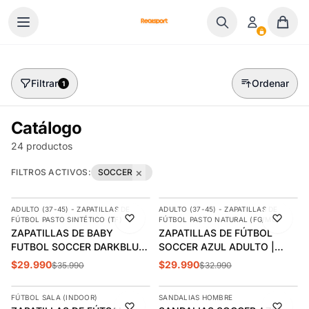
Ir al contenido
Filtrar
Ordenar
1
Catálogo
24 productos
×
FILTROS ACTIVOS:
SOCCER
AGREGAR
AGREGAR
ADULTO (37-45) - ZAPATILLAS DE
ADULTO (37-45) - ZAPATILLAS DE
-17%
-9%
FÚTBOL PASTO SINTÉTICO (TF)
FÚTBOL PASTO NATURAL (FG/MG)
ZAPATILLAS DE BABY
ZAPATILLAS DE FÚTBOL
FUTBOL SOCCER DARKBLUE
SOCCER AZUL ADULTO |
ADULTO S5-14B
SPS-11
$29.990
$29.990
$35.990
$32.990
AGREGAR
AGREGAR
FÚTBOL SALA (INDOOR)
SANDALIAS HOMBRE
-10%
-19%