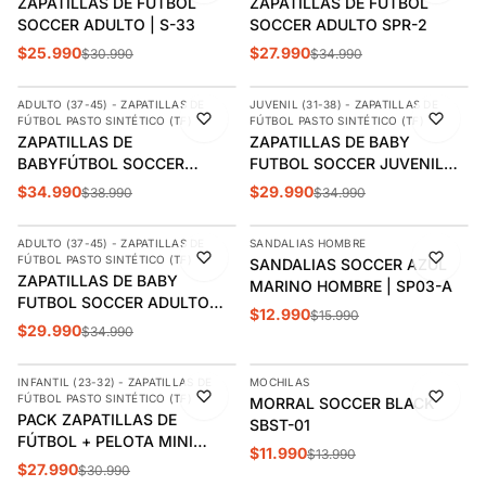
ZAPATILLAS DE FÚTBOL
ZAPATILLAS DE FUTBOL
SOCCER ADULTO | S-33
SOCCER ADULTO SPR-2
$25.990
$27.990
$30.990
$34.990
AGREGAR
AGREGAR
ADULTO (37-45) - ZAPATILLAS DE
JUVENIL (31-38) - ZAPATILLAS DE
-10%
-14%
FÚTBOL PASTO SINTÉTICO (TF)
FÚTBOL PASTO SINTÉTICO (TF)
ZAPATILLAS DE
ZAPATILLAS DE BABY
BABYFÚTBOL SOCCER
FUTBOL SOCCER JUVENIL
ORANGE ADULTO | S17-5B
BS26-1
$34.990
$29.990
$38.990
$34.990
AGREGAR
AGREGAR
ADULTO (37-45) - ZAPATILLAS DE
SANDALIAS HOMBRE
-14%
-19%
FÚTBOL PASTO SINTÉTICO (TF)
SANDALIAS SOCCER AZUL
ÚLTIMAS 2
ZAPATILLAS DE BABY
MARINO HOMBRE | SP03-A
FUTBOL SOCCER ADULTO
$12.990
$15.990
BS20-1
$29.990
$34.990
AGREGAR
AGREGAR
INFANTIL (23-32) - ZAPATILLAS DE
MOCHILAS
-10%
-14%
FÚTBOL PASTO SINTÉTICO (TF)
MORRAL SOCCER BLACK
ÚLTIMAS 3
PACK ZAPATILLAS DE
SBST-01
FÚTBOL + PELOTA MINI
$11.990
$13.990
SOCCER INFANTIL | S20-2B
$27.990
$30.990