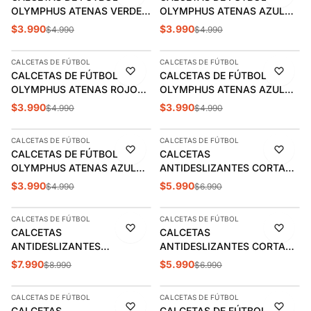
OLYMPHUS ATENAS VERDE
OLYMPHUS ATENAS AZUL
INFANTIL (29-33) |
MARINO INFANTIL (29-33) |
$3.990
$3.990
$4.990
$4.990
AGREGAR
AGREGAR
1014019309
1014019313
CALCETAS DE FÚTBOL
CALCETAS DE FÚTBOL
-20%
-20%
CALCETAS DE FÚTBOL
CALCETAS DE FÚTBOL
OLYMPHUS ATENAS ROJO
OLYMPHUS ATENAS AZUL
INFANTIL (29-33) |
MARINO MASCOTA (23-28) |
$3.990
$3.990
$4.990
$4.990
AGREGAR
AGREGAR
1014019320
1014019413
CALCETAS DE FÚTBOL
CALCETAS DE FÚTBOL
-20%
-14%
CALCETAS DE FÚTBOL
CALCETAS
OLYMPHUS ATENAS AZUL
ANTIDESLIZANTES CORTAS
REY MASCOTA (23-28) |
OLYMPHUS VERDE ADULTO
$3.990
$5.990
$4.990
$6.990
AGREGAR
AGREGAR
1014019444
(39-45) | 1014027909
CALCETAS DE FÚTBOL
CALCETAS DE FÚTBOL
-11%
-14%
CALCETAS
CALCETAS
ANTIDESLIZANTES
ANTIDESLIZANTES CORTAS
PROFESIONAL OLYMPHUS
OLYMPHUS NEGRO ADULTO
$7.990
$5.990
$8.990
$6.990
AGREGAR
AGREGAR
BLANCA ADULTO (39-45) |
(39-45) | 1014029201
1014057902
CALCETAS DE FÚTBOL
CALCETAS DE FÚTBOL
-14%
-20%
CALCETAS
CALCETAS DE FÚTBOL