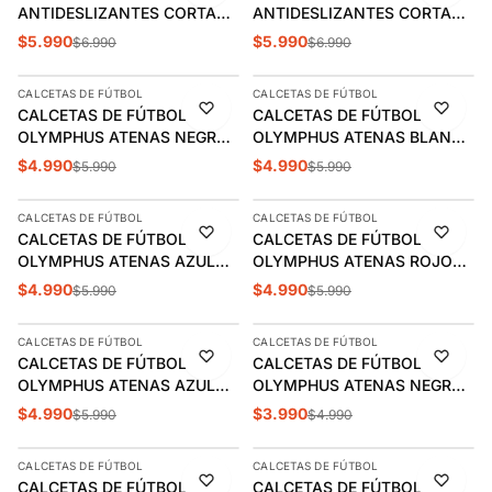
ANTIDESLIZANTES CORTAS
ANTIDESLIZANTES CORTAS
OLYMPHUS NEGRO INFANTIL
OLYMPHUS BLANCA
$5.990
$5.990
$6.990
$6.990
AGREGAR
AGREGAR
(30-33) | 1014089301
INFANTIL (30-33) |
1014109302
CALCETAS DE FÚTBOL
CALCETAS DE FÚTBOL
-17%
-17%
CALCETAS DE FÚTBOL
CALCETAS DE FÚTBOL
OLYMPHUS ATENAS NEGRA
OLYMPHUS ATENAS BLANCA
JUVENIL (34-38) |
JUVENIL (34-38) |
$4.990
$4.990
$5.990
$5.990
AGREGAR
AGREGAR
1014019201
1014019202
CALCETAS DE FÚTBOL
CALCETAS DE FÚTBOL
-17%
-17%
CALCETAS DE FÚTBOL
CALCETAS DE FÚTBOL
OLYMPHUS ATENAS AZUL
OLYMPHUS ATENAS ROJO
MARINO JUVENIL (34-38) |
JUVENIL (34-38) |
$4.990
$4.990
$5.990
$5.990
AGREGAR
AGREGAR
1014019213
1014019220
CALCETAS DE FÚTBOL
CALCETAS DE FÚTBOL
-17%
-20%
CALCETAS DE FÚTBOL
CALCETAS DE FÚTBOL
OLYMPHUS ATENAS AZUL
OLYMPHUS ATENAS NEGRO
REY JUVENIL (34-38) |
INFANTIL (29-33) |
$4.990
$3.990
$5.990
$4.990
AGREGAR
AGREGAR
1014019244
1014019301
CALCETAS DE FÚTBOL
CALCETAS DE FÚTBOL
-20%
-20%
CALCETAS DE FÚTBOL
CALCETAS DE FÚTBOL