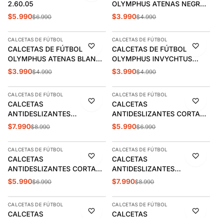
2.60.05
OLYMPHUS ATENAS NEGRO
MASCOTA (23-28) |
$5.990
$3.990
$6.990
$4.990
AGREGAR
AGREGAR
1014019401
CALCETAS DE FÚTBOL
CALCETAS DE FÚTBOL
-20%
-20%
CALCETAS DE FÚTBOL
CALCETAS DE FÚTBOL
OLYMPHUS ATENAS BLANCA
OLYMPHUS INVYCHTUS
MASCOTA (23-28) |
NEGRA ADULTO | 1014107901
$3.990
$3.990
$4.990
$4.990
AGREGAR
AGREGAR
1014019402
CALCETAS DE FÚTBOL
CALCETAS DE FÚTBOL
-11%
-14%
CALCETAS
CALCETAS
ANTIDESLIZANTES
ANTIDESLIZANTES CORTAS
PROFESIONAL OLYMPHUS
OLYMPHUS AZUL JUVENIL
$7.990
$5.990
$8.990
$6.990
AGREGAR
AGREGAR
ROJAS ADULTO (39-45) |
(34-38) | 1014029244
1014057920
CALCETAS DE FÚTBOL
CALCETAS DE FÚTBOL
-14%
-11%
CALCETAS
CALCETAS
ANTIDESLIZANTES CORTAS
ANTIDESLIZANTES
OLYMPHUS AZUL MARINO
PROFESIONAL OLYMPHUS
$5.990
$7.990
$6.990
$8.990
AGREGAR
AGREGAR
ADULTO (39-45) |
AZUL MARINO ADULTO (39-
1014027913
45) | 1014057913
CALCETAS DE FÚTBOL
CALCETAS DE FÚTBOL
-14%
-14%
CALCETAS
CALCETAS