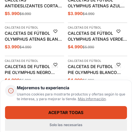
ANTIDESLIZANTES CORTAS
OLYMPHUS ATENAS AZUL
OLYMPHUS ROJO JUVENIL
REY INFANTIL (29-33) |
$5.990
$3.990
$6.990
$4.990
AGREGAR
AGREGAR
(34-38) | 1014029220
1014019344
CALCETAS DE FÚTBOL
CALCETAS DE FÚTBOL
-20%
-17%
CALCETAS DE FÚTBOL
CALCETAS DE FÚTBOL
OLYMPHUS ATENAS BLANCA
OLYMPHUS ATENAS VERDE
INFANTIL | 1014019302
ADULTO (39-45) |
$3.990
$4.990
$4.990
$5.990
AGREGAR
AGREGAR
1014017909
CALCETAS DE FÚTBOL
CALCETAS DE FÚTBOL
-17%
-17%
CALCETAS DE FUTBOL SIN
CALCETAS DE FUTBOL SIN
ÚLTIMA 1
ÚLTIMAS 2
PIE OLYMPHUS NEGRO
PIE OLYMPHUS BLANCO
ADULTO | 1014067901
ADULTO | 1014067902
$4.990
$4.990
$5.990
$5.990
AGREGAR
AGREGAR
Mejoremos tu experiencia
Usamos cookies para mostrarte productos y ofertas según lo que
CALCETAS DE FÚTBOL
CALCETAS DE FÚTBOL
-17%
-17%
te interesa, y para mejorar la tienda.
Más información
.
CALCETAS DE FUTBOL SIN
CALCETAS DE FÚTBOL
PIE OLYMPHUS AZUL
OLYMPHUS ATENAS AZUL
ADULTO | 1014067944
MARINO ADULTO (39-45) |
ACEPTAR TODAS
$4.990
$4.990
$5.990
$5.990
AGREGAR
AGREGAR
1014017913
Solo las necesarias
Inicio
Catálogo
Buscar
Carrito
Ingresar
FÚTBOL SALA (INDOOR)
BALONES DE FÚTBOL
-13%
-11%