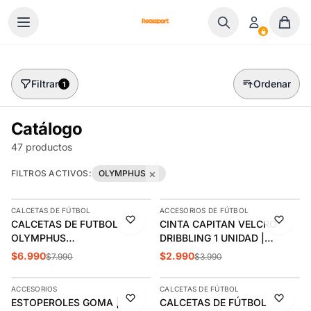
Ir al contenido
Filtrar
Ordenar
1
Catálogo
47 productos
×
FILTROS ACTIVOS:
OLYMPHUS
AGREGAR
AGREGAR
CALCETAS DE FÚTBOL
ACCESORIOS DE FÚTBOL
-13%
-25%
CALCETAS DE FUTBOL
CINTA CAPITAN VELCRO
OLYMPHUS
DRIBBLING 1 UNIDAD |
ANTIDESLIZANTES
2.90.33
$6.990
$2.990
$7.990
$3.990
AGREGAR
AGREGAR
1014077901
ACCESORIOS
CALCETAS DE FÚTBOL
-14%
-20%
ESTOPEROLES GOMA |
CALCETAS DE FÚTBOL