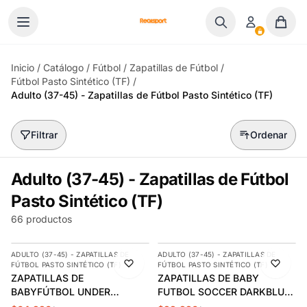
Ir al contenido
Inicio
/
Catálogo
/
Fútbol
/
Zapatillas de Fútbol
/
Fútbol Pasto Sintético (TF)
/
Adulto (37-45) - Zapatillas de Fútbol Pasto Sintético (TF)
Filtrar
Ordenar
Adulto (37-45) - Zapatillas de Fútbol
Pasto Sintético (TF)
66 productos
AGREGAR
AGREGAR
ADULTO (37-45) - ZAPATILLAS DE
ADULTO (37-45) - ZAPATILLAS DE
-10%
-17%
FÚTBOL PASTO SINTÉTICO (TF)
FÚTBOL PASTO SINTÉTICO (TF)
ÚLTIMAS 2
ZAPATILLAS DE
ZAPATILLAS DE BABY
BABYFÚTBOL UNDER
FUTBOL SOCCER DARKBLUE
ARMOUR SHADOW SELECT
ADULTO S5-14B