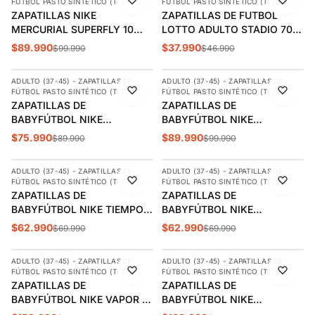
FÚTBOL PASTO SINTÉTICO (TF)
FÚTBOL PASTO SINTÉTICO (TF)
ZAPATILLAS NIKE
ZAPATILLAS DE FUTBOL
MERCURIAL SUPERFLY 10
LOTTO ADULTO STADIO 705
ACADEMY TF ADULTO |
FG 2195451OG
$89.990
$37.990
$99.990
$46.990
AGREGAR
AGREGAR
FQ8331-600
ADULTO (37-45) - ZAPATILLAS DE
ADULTO (37-45) - ZAPATILLAS DE
-16%
-10%
FÚTBOL PASTO SINTÉTICO (TF)
FÚTBOL PASTO SINTÉTICO (TF)
ZAPATILLAS DE
ZAPATILLAS DE
BABYFÚTBOL NIKE
BABYFÚTBOL NIKE
MERCURIAL SUPERFLY 10
MERCURIAL VAPOR 16
$75.990
$89.990
$89.990
$99.990
AGREGAR
AGREGAR
CLUB TF ADULTO | FQ8317-
ACADEMY TF ADULTO |
600
FQ8449-400
ADULTO (37-45) - ZAPATILLAS DE
ADULTO (37-45) - ZAPATILLAS DE
-10%
-10%
FÚTBOL PASTO SINTÉTICO (TF)
FÚTBOL PASTO SINTÉTICO (TF)
ZAPATILLAS DE
ZAPATILLAS DE
BABYFÚTBOL NIKE TIEMPO
BABYFÚTBOL NIKE
LEGEND 10 CLUB TF ADULTO
MERCURIAL VAPOR 16 CLUB
$62.990
$62.990
$69.990
$69.990
AGREGAR
AGREGAR
| DV4345-402
TF ADULTO | FQ8446-600
ADULTO (37-45) - ZAPATILLAS DE
ADULTO (37-45) - ZAPATILLAS DE
-10%
-10%
FÚTBOL PASTO SINTÉTICO (TF)
FÚTBOL PASTO SINTÉTICO (TF)
ZAPATILLAS DE
ZAPATILLAS DE
BABYFÚTBOL NIKE VAPOR 16
BABYFÚTBOL NIKE
PRO TF ADULTO | FQ8687-
MERCURIAL SUPERFLY 10