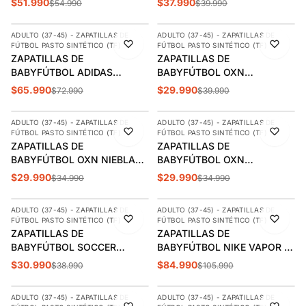
$51.990
$37.990
$54.990
$39.990
AGREGAR
AGREGAR
252134-WTQP
ADULTO (37-45) - ZAPATILLAS DE
ADULTO (37-45) - ZAPATILLAS DE
-10%
-25%
FÚTBOL PASTO SINTÉTICO (TF)
FÚTBOL PASTO SINTÉTICO (TF)
ZAPATILLAS DE
ZAPATILLAS DE
BABYFÚTBOL ADIDAS
BABYFÚTBOL OXN
PREDATOR CLUB FT TF
MUNDIALLI 3 ADULTO |
$65.990
$29.990
$72.990
$39.990
AGREGAR
AGREGAR
ADULTO | JR5912
315837027
ADULTO (37-45) - ZAPATILLAS DE
ADULTO (37-45) - ZAPATILLAS DE
-14%
-14%
FÚTBOL PASTO SINTÉTICO (TF)
FÚTBOL PASTO SINTÉTICO (TF)
ÚLTIMAS 3
ÚLTIMAS 3
ZAPATILLAS DE
ZAPATILLAS DE
BABYFÚTBOL OXN NIEBLA
BABYFÚTBOL OXN
SC ADULTO | OXCFSOH003
VELOSTER ADULTO |
$29.990
$29.990
$34.990
$34.990
AGREGAR
AGREGAR
OXCFSOH002
ADULTO (37-45) - ZAPATILLAS DE
ADULTO (37-45) - ZAPATILLAS DE
-21%
-20%
FÚTBOL PASTO SINTÉTICO (TF)
FÚTBOL PASTO SINTÉTICO (TF)
ZAPATILLAS DE
ZAPATILLAS DE
BABYFÚTBOL SOCCER
BABYFÚTBOL NIKE VAPOR 15
NEGRO/FUCSIA ADULTO | SB-
ACADEMY TF ADULTO |
$30.990
$84.990
$38.990
$105.990
AGREGAR
AGREGAR
3
FD1168-600
ADULTO (37-45) - ZAPATILLAS DE
ADULTO (37-45) - ZAPATILLAS DE
-10%
-19%