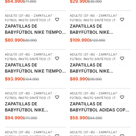
$64.990
$29.990
$71.990
$35.990
AGREGAR
AGREGAR
TURF 2 HOMBRE | 3028434-
100
ADULTO (37-45) - ZAPATILLAS DE
ADULTO (37-45) - ZAPATILLAS DE
-10%
-15%
FÚTBOL PASTO SINTÉTICO (TF)
FÚTBOL PASTO SINTÉTICO (TF)
ÚLTIMA 1
ZAPATILLAS DE
ZAPATILLAS DE
BABYFÚTBOL NIKE TIEMPO
BABYFÚTBOL NIKE
LEGEND 10 ACADEMY TF
MERCURIAL SUPERFLY 10
$80.990
$109.990
$89.990
$129.990
AGREGAR
AGREGAR
ADULTO | DV4342-402
ACADEMY "KYLIAN
MBAPPE" TF ADULTO |
ADULTO (37-45) - ZAPATILLAS DE
ADULTO (37-45) - ZAPATILLAS DE
-10%
-10%
FQ8333-500
FÚTBOL PASTO SINTÉTICO (TF)
FÚTBOL PASTO SINTÉTICO (TF)
ZAPATILLAS DE
ZAPATILLAS DE
BABYFÚTBOL NIKE TIEMPO
BABYFÚTBOL NIKE
LEGEND 10 ACADEMY TF
SUPERFLY 10 ACADEMY TF
$93.990
$89.990
$104.990
$99.990
AGREGAR
AGREGAR
ADULTO | DV4342-601
ADULTO | FQ8331-001
ADULTO (37-45) - ZAPATILLAS DE
ADULTO (37-45) - ZAPATILLAS DE
-15%
-9%
FÚTBOL PASTO SINTÉTICO (TF)
FÚTBOL PASTO SINTÉTICO (TF)
ZAPATILLAS DE
ZAPATILLAS DE
BABYFÚTBOL NIKE
BABYFÚTBOL ADIDAS COPA
PHANTOM LUNA 2
PURE 3 CLUB TF ADULTO |
$94.990
$58.990
$111.990
$64.990
AGREGAR
AGREGAR
ACADEMY TF ADULTO |
JR2893
FJ2566-400
ADULTO (37-45) - ZAPATILLAS DE
ADULTO (37-45) - ZAPATILLAS DE
-10%
-10%