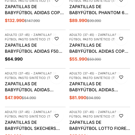
FÚTBOL PASTO SINTÉTICO (TF)
FÚTBOL PASTO SINTÉTICO (TF)
ZAPATILLAS DE
ZAPATILLAS DE
BABYFÚTBOL ADIDAS COPA
BABYFÚTBOL PHANTOM 6
MUNDIAL ADULTO | 019228
LOW ACADEMY ADULTO |
$132.990
$89.990
$147.990
$99.990
AGREGAR
AGREGAR
HQ2325-400
ADULTO (37-45) - ZAPATILLAS DE
ADULTO (37-45) - ZAPATILLAS DE
NUEVO
-7%
FÚTBOL PASTO SINTÉTICO (TF)
FÚTBOL PASTO SINTÉTICO (TF)
ÚLTIMAS 3
ZAPATILLAS DE
ZAPATILLAS DE
BABYFÚTBOL ADIDAS F50
BABYFÚTBOL ADIDAS COPA
HYPERFAST CLUB TF
PURE 3 CLUB TF ADULTO |
$64.990
$55.990
$59.990
AGREGAR
AGREGAR
ADULTO | IH4604
IE1170
ADULTO (37-45) - ZAPATILLAS DE
ADULTO (37-45) - ZAPATILLAS DE
-13%
-14%
FÚTBOL PASTO SINTÉTICO (TF)
FÚTBOL PASTO SINTÉTICO (TF)
ÚLTIMA 1
ZAPATILLAS DE
ZAPATILLAS DE
BABYFÚTBOL ADIDAS
BABYFÚTBOL ADIDAS
GOLETTO IX TF ADULTO |
PREDATOR 24 LEAGUE LOW
$47.990
$81.990
$54.990
$94.990
AGREGAR
AGREGAR
IH0083
TF ADULTO | IG7723
ADULTO (37-45) - ZAPATILLAS DE
ADULTO (37-45) - ZAPATILLAS DE
-5%
-5%
FÚTBOL PASTO SINTÉTICO (TF)
FÚTBOL PASTO SINTÉTICO (TF)
ÚLTIMAS 2
ZAPATILLAS DE
ZAPATILLAS DE
BABYFÚTBOL SKECHERS
BABYFÚTBOL LOTTO FIORE
SKX_2 CLUB TF ADULTO |
TF ADULTO | J0703